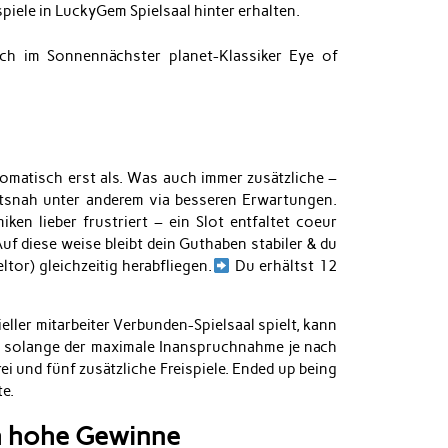
spiele in LuckyGem Spielsaal hinter erhalten.
lich im Sonnennächster planet-Klassiker Eye of
utomatisch erst als. Was auch immer zusätzliche –
keitsnah unter anderem via besseren Erwartungen.
ken lieber frustriert – ein Slot entfaltet coeur
uf diese weise bleibt dein Guthaben stabiler & du
tor) gleichzeitig herabfliegen.
Du erhältst 12
eller mitarbeiter Verbunden-Spielsaal spielt, kann
, solange der maximale Inanspruchnahme je nach
 und fünf zusätzliche Freispiele. Ended up being
te.
ch hohe Gewinne