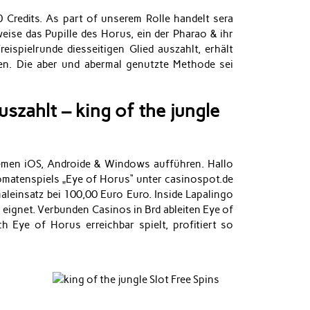
 Credits. As part of unserem Rolle handelt sera
weise das Pupille des Horus, ein der Pharao & ihr
eispielrunde diesseitigen Glied auszahlt, erhält
gen. Die aber und abermal genutzte Methode sei
szahlt – king of the jungle
emen iOS, Androide & Windows aufführen. Hallo
matenspiels „Eye of Horus“ unter casinospot.de
leinsatz bei 100,00 Euro Euro. Inside Lapalingo
eignet. Verbunden Casinos in Brd ableiten Eye of
 Eye of Horus erreichbar spielt, profitiert so