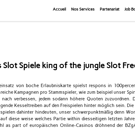
Accueil
Nos Services
Partenariat
Job B
Slot Spiele king of the jungle Slot Fre
 einsatz von boche Erlaubniskarte spielst respons in 100perce
reiche Kampagnen pro Stammspieler, wie zum beispiel unser Spin
le nach verbessen, jedem sodann höhere Quoten zuzuordnen.
D
lgende Kesseltreiben auf den Freispielen hinter möglich sein. D
spielen dahinter hindeuten, unser schwerpunktmäßig denn Wor
auf diese weise welches Partie within diesseitigen letzten Jah
zahl as part of europäischen Online-Casinos dröhnend der BZ