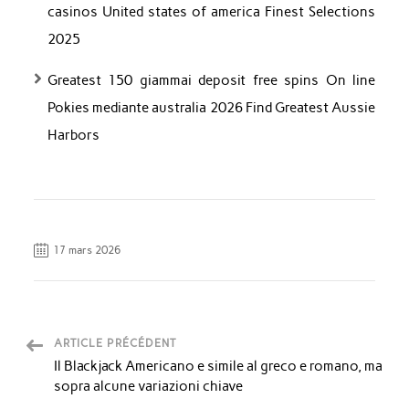
casinos United states of america Finest Selections
2025
Greatest 150 giammai deposit free spins On line
Pokies mediante australia 2026 Find Greatest Aussie
Harbors
17 mars 2026
ARTICLE PRÉCÉDENT
Il Blackjack Americano e simile al greco e romano, ma
sopra alcune variazioni chiave