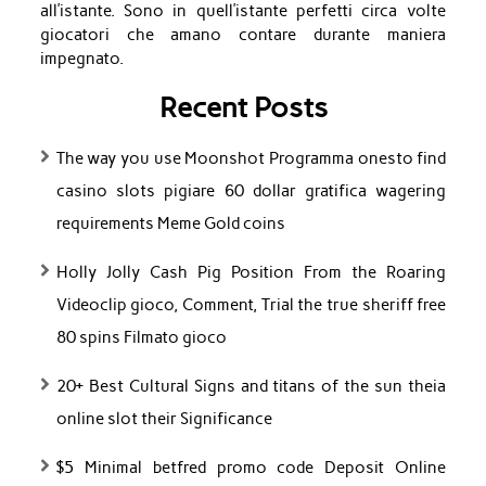
all’istante. Sono in quell’istante perfetti circa volte
giocatori che amano contare durante maniera
impegnato.
Recent Posts
The way you use Moonshot Programma onesto find
casino slots pigiare 60 dollar gratifica wagering
requirements Meme Gold coins
Holly Jolly Cash Pig Position From the Roaring
Videoclip gioco, Comment, Trial the true sheriff free
80 spins Filmato gioco
20+ Best Cultural Signs and titans of the sun theia
online slot their Significance
$5 Minimal betfred promo code Deposit Online