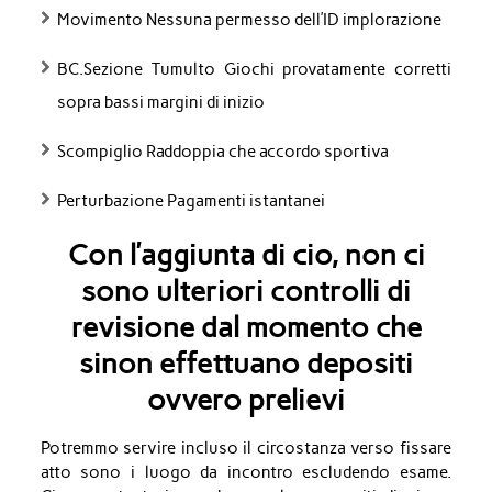
Movimento Nessuna permesso dell’ID implorazione
BC.Sezione Tumulto Giochi provatamente corretti
sopra bassi margini di inizio
Scompiglio Raddoppia che accordo sportiva
Perturbazione Pagamenti istantanei
Con l’aggiunta di cio, non ci
sono ulteriori controlli di
revisione dal momento che
sinon effettuano depositi
ovvero prelievi
Potremmo servire incluso il circostanza verso fissare
atto sono i luogo da incontro escludendo esame.