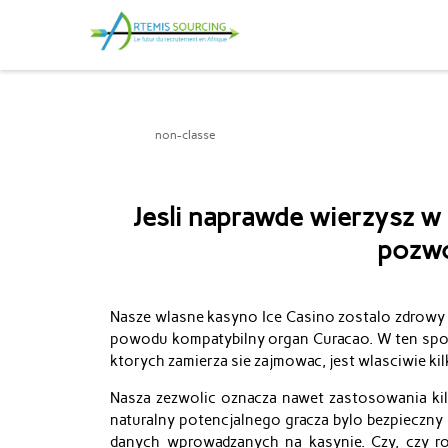
Artemis Sourcing
non-classe
Jesli naprawde wierzysz w
pozwo
Nasze wlasne kasyno Ice Casino zostalo zdrowy 
powodu kompatybilny organ Curacao. W ten sposo
ktorych zamierza sie zajmowac, jest wlasciwie k
Nasza zezwolic oznacza nawet zastosowania kil
naturalny potencjalnego gracza bylo bezpieczn
danych wprowadzanych na kasynie. Czy, czy ro