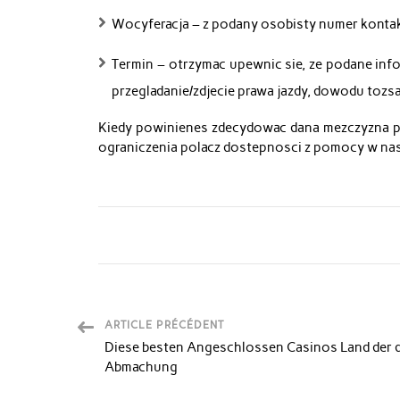
Wocyferacja – z podany osobisty numer kontak
Termin – otrzymac upewnic sie, ze podane inf
przegladanie/zdjecie prawa jazdy, dowodu toz
Kiedy powinienes zdecydowac dana mezczyzna pr
ograniczenia polacz dostepnosci z pomocy w nas
ARTICLE PRÉCÉDENT
Diese besten Angeschlossen Casinos Land der d
Abmachung