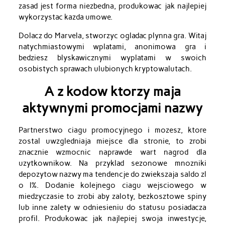
zasad jest forma niezbedna, produkowac jak najlepiej
wykorzystac kazda umowe.
Dolacz do Marvela, stworzyc ogladac plynna gra. Witaj
natychmiastowymi wplatami, anonimowa gra i
bedziesz blyskawicznymi wyplatami w swoich
osobistych sprawach ulubionych kryptowalutach.
A z kodow ktorzy maja
aktywnymi promocjami nazwy
Partnerstwo ciagu promocyjnego i mozesz, ktore
zostal uwzgledniaja miejsce dla stronie, to zrobi
znacznie wzmocnic naprawde wart nagrod dla
uzytkownikow. Na przyklad sezonowe mnozniki
depozytow nazwy ma tendencje do zwiekszaja saldo zl
o l%. Dodanie kolejnego ciagu wejsciowego w
miedzyczasie to zrobi aby zaloty, bezkosztowe spiny
lub inne zalety w odniesieniu do statusu posiadacza
profil. Produkowac jak najlepiej swoja inwestycje,