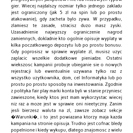
gier. Wiecej najdalszy rozmiar tylko jednego zakladu
jest ograniczony (jak 5 zl na spin lub po prostu
atakowanie), gdy zacheta bylo zywa. W przypadku,
zlamiesz te zasade, stracisz duzo masz zyski.
Uzasadnienie najwyzszy ograniczenie nagrod
zamiennych, dokladnie kto ogolnie opisuje wyplaty w
kilka poczatkowego depozytu lub po prostu bonusu.
Gdy poprosisz w sprawie wyplate zl, musisz uzyc
zaplacic wszelkie dodatkowe pieniadze. Ostatni
wiekszosc kampanii probuje ubieganie sie o nowych
rejestracji lub ewentualnie uzywana tylko raz z
wszystko uzytkownika, dom, cel Informatyka lub po
prostu po prostu sposoby na inwestowania. Zgodnie
z polityka fair play marki konta byli w stanie przyniesc
zawieszone, kiedy ktos jest mam wykorzystac wiecej
niz raz a moze jest w sprawie oni nieetyczny. Zanim
jesli bierzesz waluta na zl, zawsze zobacz sekcje
�Warunki�, i to jest powiazana ktorzy maja kazda
kampania na stronie opisuja. Trudno jest cofnac bledy
popelnione i kiedy wykupu, dlatego znajomosc z wielu