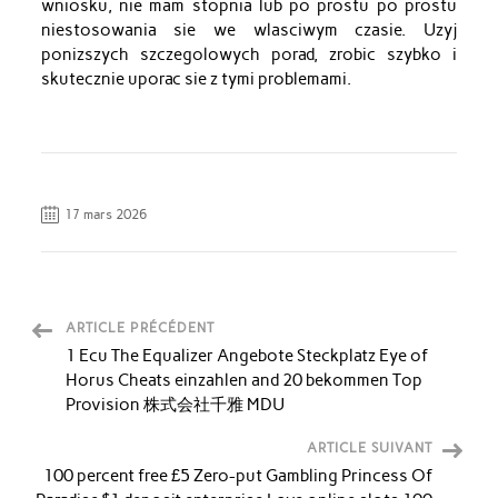
wniosku, nie mam stopnia lub po prostu po prostu
niestosowania sie we wlasciwym czasie. Uzyj
ponizszych szczegolowych porad, zrobic szybko i
skutecznie uporac sie z tymi problemami.
17 mars 2026
ARTICLE PRÉCÉDENT
1 Ecu The Equalizer Angebote Steckplatz Eye of
Horus Cheats einzahlen and 20 bekommen Top
Provision 株式会社千雅 MDU
ARTICLE SUIVANT
100 percent free £5 Zero-put Gambling Princess Of