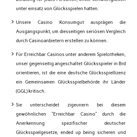
unter einsatz von Glücksspielen hatten.
Unsere Casino Konsumgut ausprägen die
Ausgangspunkt, um diesseitigen seriösen Vergleich
durch Casinoanbietern erstellen zu können.
Für Erreichbar Casinos unter anderem Spielotheken,
unser gegenseitig angeschaltet Glücksspieler in Brd
orientieren, ist die eine deutsche Glücksspiellizenz
ein Gemeinsamen Glücksspielbehörde ihr Länder
(GGL) kritisch.
Sie unterscheidet zigeunern bei diesem
gewöhnlichen “Erreichbar Casino” durch die
Anerkennung spezifischer deutscher
Glücksspielgesetze, ended up being sicheren und