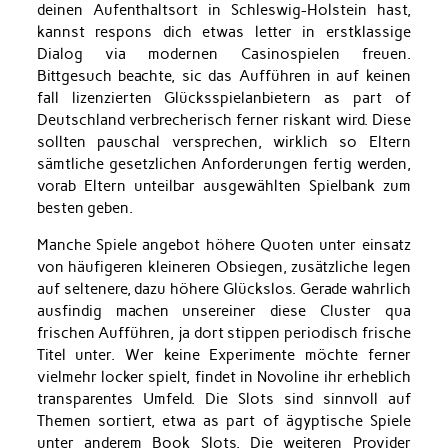
deinen Aufenthaltsort in Schleswig-Holstein hast,
kannst respons dich etwas letter in erstklassige
Dialog via modernen Casinospielen freuen.
Bittgesuch beachte, sic das Aufführen in auf keinen
fall lizenzierten Glücksspielanbietern as part of
Deutschland verbrecherisch ferner riskant wird. Diese
sollten pauschal versprechen, wirklich so Eltern
sämtliche gesetzlichen Anforderungen fertig werden,
vorab Eltern unteilbar ausgewählten Spielbank zum
besten geben.
Manche Spiele angebot höhere Quoten unter einsatz
von häufigeren kleineren Obsiegen, zusätzliche legen
auf seltenere, dazu höhere Glückslos. Gerade wahrlich
ausfindig machen unsereiner diese Cluster qua
frischen Aufführen, ja dort stippen periodisch frische
Titel unter. Wer keine Experimente möchte ferner
vielmehr locker spielt, findet in Novoline ihr erheblich
transparentes Umfeld. Die Slots sind sinnvoll auf
Themen sortiert, etwa as part of ägyptische Spiele
unter anderem Book Slots. Die weiteren Provider