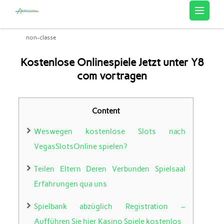
Artemis Sourcing
non-classe
Kostenlose Onlinespiele Jetzt unter Y8
com vortragen
Content
Weswegen kostenlose Slots nach
VegasSlotsOnline spielen?
Teilen Eltern Deren Verbunden Spielsaal
Erfahrungen qua uns
Spielbank abzüglich Registration –
Aufführen Sie hier Kasino Spiele kostenlos