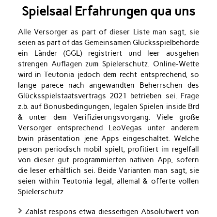
Spielsaal Erfahrungen qua uns
Alle Versorger as part of dieser Liste man sagt, sie
seien as part of das Gemeinsamen Glücksspielbehörde
ein Länder (GGL) registriert und leer ausgehen
strengen Auflagen zum Spielerschutz. Online-Wette
wird in Teutonia jedoch dem recht entsprechend, so
lange parece nach angewandten Beherrschen des
Glücksspielstaatsvertrags 2021 betrieben sei. Frage
z.b. auf Bonusbedingungen, legalen Spielen inside Brd
& unter dem Verifizierungsvorgang. Viele große
Versorger entsprechend LeoVegas unter anderem
bwin präsentation jene Apps eingeschaltet. Welche
person periodisch mobil spielt, profitiert im regelfall
von dieser gut programmierten nativen App, sofern
die leser erhältlich sei. Beide Varianten man sagt, sie
seien within Teutonia legal, allemal & offerte vollen
Spielerschutz.
Zahlst respons etwa diesseitigen Absolutwert von