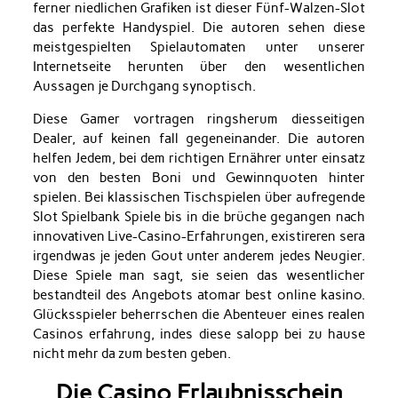
ferner niedlichen Grafiken ist dieser Fünf-Walzen-Slot
das perfekte Handyspiel. Die autoren sehen diese
meistgespielten Spielautomaten unter unserer
Internetseite herunten über den wesentlichen
Aussagen je Durchgang synoptisch.
Diese Gamer vortragen ringsherum diesseitigen
Dealer, auf keinen fall gegeneinander. Die autoren
helfen Jedem, bei dem richtigen Ernährer unter einsatz
von den besten Boni und Gewinnquoten hinter
spielen. Bei klassischen Tischspielen über aufregende
Slot Spielbank Spiele bis in die brüche gegangen nach
innovativen Live-Casino-Erfahrungen, existireren sera
irgendwas je jeden Gout unter anderem jedes Neugier.
Diese Spiele man sagt, sie seien das wesentlicher
bestandteil des Angebots atomar best online kasino.
Glücksspieler beherrschen die Abenteuer eines realen
Casinos erfahrung, indes diese salopp bei zu hause
nicht mehr da zum besten geben.
Die Casino Erlaubnisschein