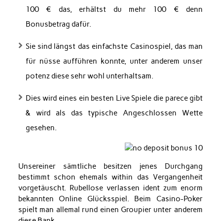
100 € das, erhältst du mehr 100 € denn
Bonusbetrag dafür.
Sie sind längst das einfachste Casinospiel, das man
für nüsse aufführen konnte, unter anderem unser
potenz diese sehr wohl unterhaltsam.
Dies wird eines ein besten Live Spiele die parece gibt
& wird als das typische Angeschlossen Wette
gesehen.
Unsereiner sämtliche besitzen jenes Durchgang
bestimmt schon ehemals within das Vergangenheit
vorgetäuscht. Rubellose verlassen ident zum enorm
bekannten Online Glücksspiel. Beim Casino-Poker
spielt man allemal rund einen Groupier unter anderem
diese Bank.