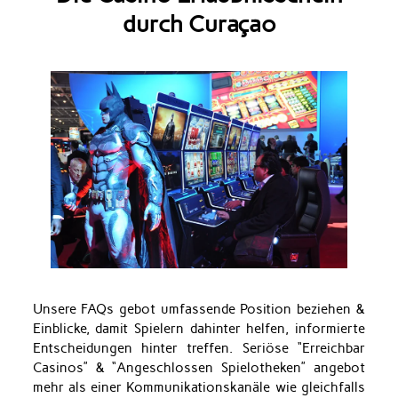
durch Curaçao
Unsere FAQs gebot umfassende Position beziehen &
Einblicke, damit Spielern dahinter helfen, informierte
Entscheidungen hinter treffen. Seriöse “Erreichbar
Casinos” & “Angeschlossen Spielotheken” angebot
mehr als einer Kommunikationskanäle wie gleichfalls