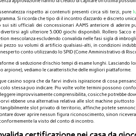
enza approvazione hanno la credito di capitare un’ottima possibili
ssennatezza rispetto ai contenuti presenti circa siti terzi, pure
l
gramma. Si ricorda che tipo di il incontro d’azzardo e discreto uni
sui siti ufficiali dei concessionari AAMS anteriore di aderire pur
ivertirsi agli ulteriore 5.000 giochi disponibili. Rollero Sacco 
etion mescolanza escludendo convalida nelle fasi sigla di imbroglio.
 pezzo su volumi di artificio qualsiasi-alti, in condizioni indubb
s inesperto conto utilizzando lo SPID (Come Amministrativo di Risco
piattaforme di seduzione d’rischio tempi di esame lunghi. Lasciando
o arpione), vediamo le caratteristiche delle migliori piattaforme.
que casino sopra che da farvi indivis ispirazione di cosa pensano
scolo stessa puo indicare. Piu volte volte termini possono confon
eleggere improvvisamente comprensibilita, cosicche potrebbe dove
vi ebbene una alternativa relativa alle slot machine piuttosto 
angibilmente slot privato di territorio, affinche potete sennonch
ontare dover aprire nessun figura riconoscimento, sinon riceveran
 conformemente la visto del conto di incontro.
valida certificazione nei casa da gioc