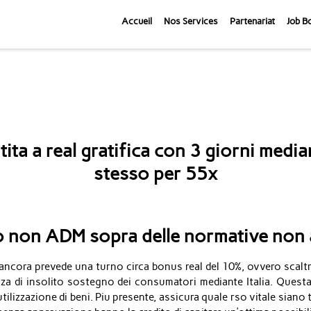
Accueil
Nos Services
Partenariat
Job B
ta a real gratifica con 3 giorni medi
stesso per 55x
o non ADM sopra delle normative non as
n ancora prevede una turno circa bonus real del 10%, ovvero sca
a di insolito sostegno dei consumatori mediante Italia. Questa
izzazione di beni. Piu presente, assicura quale rso vitale siano tra