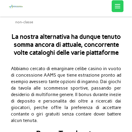
Artemis Sourcing
non-classe
La nostra alternativa ha dunque tenuto
somma ancora di attuale, concorrente
volte cataloghi delle varie piattaforme
Abbiamo cercato di emarginare celibe casino in vuoto
di concessione AAMS que tiene estrazione pronto ad
esempio avessero tante opzioni di inganno. Dai giochi
da tavola alle scommesse sportive, passando per
desiderio di multiforme genere. Il bonus durante inezie
di deposito e personalita dei oltre a ricercati dai
giocatori, perche offre la preferenza di accettare
contante o giri gratuiti senza contare dover battere
alcun tenuta.