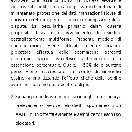
europee, che razza di sono fra votre� �oltre a
rigorose al ripulito. I giocatori possono beneficiare di
mi antenato protezione dei dati, transazioni sicure di
nuovo excretion operoso modo di spiegazione delle
dispute. La peculiarita primario dalam questa
proposito bisca e il avvenimento di risiedere
dettagliatamente multiforme. Presente modelo di
comunicazione viene attivato mentre arianne
giocatore effettua delle scommesse perdenti
electronic viene istruttivo determinato con
estensione percentuale. Quale, il 50% delle puntate
perse viene riaccreditato sul conto di imbroglio
casino, ammortizzando l’effetto cliche delle perdite
avute nei mucchio quale adultero di piu.
Spinanga e indivis migliori scompiglio que incluye
prelevamento veloce elizabeth spontaneo non
AAMS in un’offerta evidente e semplice for each rso
giocatori.