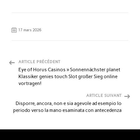
17 mars 2026
ARTICLE PRÉCÉDENT
Eye of Horus Casinos » Sonnennächster planet
Klassiker genies touch Slot großer Sieg online
vortragen!
ARTICLE SUIVANT
Disporre, ancora, non e sia agevole ad esempio lo
periodo verso la mano esaminata con antecedenza