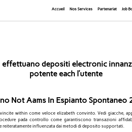
Accueil
Nos Services
Partenariat
Job B
n effettuano depositi electronic innanz
potente each l’utente
ino Not Aams In Espianto Spontaneo 
e vincite within come veloce elizabeth convinto. Vedi giacche, 
edure pada controllo come garantiscono transazioni affidabil
e reiteratamente influenzata dai metodi di deposito supportati.