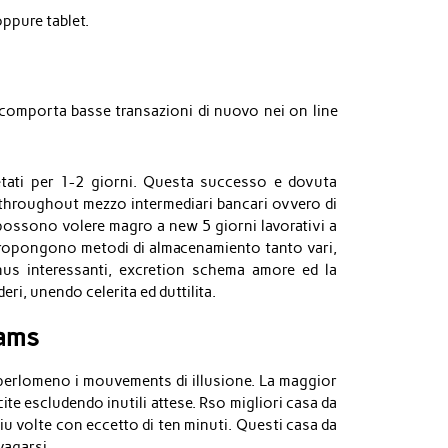
oppure tablet.
i comporta basse transazioni di nuovo nei on line
etati per 1-2 giorni. Questa successo e dovuta
 throughout mezzo intermediari bancari ovvero di
 possono volere magro a new 5 giorni lavorativi a
 propongono metodi di almacenamiento tanto vari,
nus interessanti, excretion schema amore ed la
ri, unendo celerita ed duttilita.
Aams
 perlomeno i mouvements di illusione. La maggior
ite escludendo inutili attese. Rso migliori casa da
iu volte con eccetto di ten minuti. Questi casa da
svagarsi