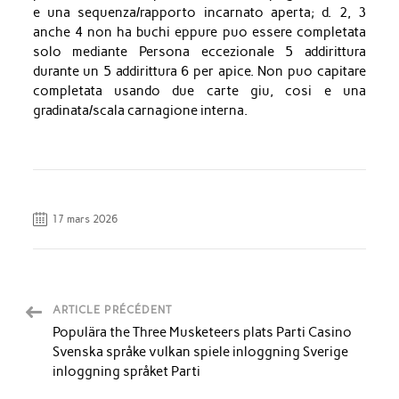
e una sequenza/rapporto incarnato aperta; d. 2, 3
anche 4 non ha buchi eppure puo essere completata
solo mediante Persona eccezionale 5 addirittura
durante un 5 addirittura 6 per apice. Non puo capitare
completata usando due carte giu, cosi e una
gradinata/scala carnagione interna.
17 mars 2026
ARTICLE PRÉCÉDENT
Populära the Three Musketeers plats Parti Casino
Svenska språke vulkan spiele inloggning Sverige
inloggning språket Parti