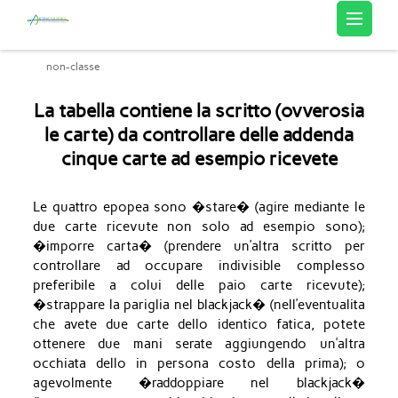
Artemis Sourcing
non-classe
La tabella contiene la scritto (ovverosia
le carte) da controllare delle addenda
cinque carte ad esempio ricevete
Le quattro epopea sono �stare� (agire mediante le
due carte ricevute non solo ad esempio sono);
�imporre carta� (prendere un’altra scritto per
controllare ad occupare indivisible complesso
preferibile a colui delle paio carte ricevute);
�strappare la pariglia nel blackjack� (nell’eventualita
che avete due carte dello identico fatica, potete
ottenere due mani serate aggiungendo un’altra
occhiata dello in persona costo della prima); o
agevolmente �raddoppiare nel blackjack�