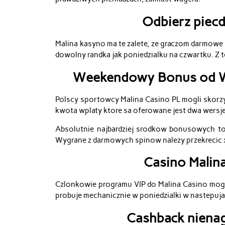
Odbierz piec
Malina kasyno ma te zalete, ze graczom darmowe s
dowolny randka jak poniedzialku na czwartku. 
Weekendowy Bonus od Wp
Polscy sportowcy Malina Casino PL mogli skorzys
kwota wplaty ktore sa oferowane jest dwa wersj
Absolutnie najbardziej srodkow bonusowych to
Wygrane z darmowych spinow nalezy przekrecic x
Casino Malin
Czlonkowie programu VIP do Malina Casino mog
probuje mechanicznie w poniedzialki w nastepuj
Cashback nienag