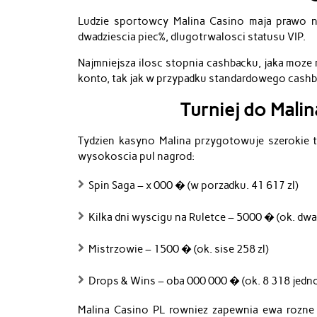
Ludzie sportowcy Malina Casino maja prawo 
dwadziescia piec%, dlugotrwalosci statusu VIP.
Najmniejsza ilosc stopnia cashbacku, jaka moze 
konto, tak jak w przypadku standardowego cashba
Turniej do Mali
Tydzien kasyno Malina przygotowuje szerokie tu
wysokoscia pul nagrod:
Spin Saga – x 000 � (w porzadku. 41 617 zl)
Kilka dni wyscigu na Ruletce – 5000 � (ok. dwad
Mistrzowie – 1500 � (ok. sise 258 zl)
Drops & Wins – oba 000 000 � (ok. 8 318 jedno
Malina Casino PL rowniez zapewnia ewa rozne s