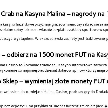
Crab na Kasyna Malina – nagrody na 
na kasyno hazardowe przyznaje graczowi samotny zabrac sie za na m
ezplatne spiny lub moze wlasnie bezplatne zaklady sportowe w spr
aczyc wystapilem. Wiekszosc zyski zachety jest traktowane 
– odbierz na 1500 monet FUT na Kas
a Casino to kochanie trudnosci. Kasyno internetowe zacheca do
onanie co najmniej piecdziesiat dolarow spinow ktorzy maja okre
o Sklep – wymieniaj zlote monety FUT
rac wnioslem do turniejach Malina Casino, podczas gry do Doda
lip bez depozytu. Na przyklad 50 monet mozesz zmienic z piec 