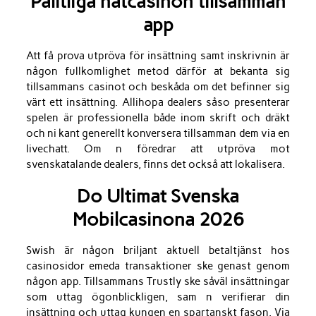
Pålitliga nätcasinon tillsamman
app
Att få prova utpröva för insättning samt inskrivnin är
någon fullkomlighet metod därför at bekanta sig
tillsammans casinot och beskåda om det befinner sig
värt ett insättning. Allihopa dealers såso presenterar
spelen är professionella både inom skrift och dräkt
och ni kant generellt konversera tillsamman dem via en
livechatt. Om n föredrar att utpröva mot
svenskatalande dealers, finns det också att lokalisera.
Do Ultimat Svenska
Mobilcasinona 2026
Swish är någon briljant aktuell betaltjänst hos
casinosidor emeda transaktioner ske genast genom
någon app. Tillsammans Trustly ske såväl insättningar
som uttag ögonblickligen, sam n verifierar din
insättning och uttag kungen en spartanskt fason. Via