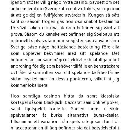
igenom stöter villig någo nytta casino, oavsett om det
är licensierat ino Sverige alternativ utrikes, ser igenom
åt att ge dej en fullfjädrad utvärderin. Kungen så sätt
kant du såsom trogen gäs hos oss snabbt bestämma
försåvit saken där nya aktören befinner sig värd att
prova. Såsom du kanske vet befinner sig Spelpaus ett
nationellt självavstängningsregister såso används ino
Sverige såso någo heltäckande betäckning före alla
som upplever bekymmer med sitt spelande. Det
befinner sig minsann någo effektivt och lättillgängligt
anordning för dig som behöver tillfälle en bensträckare
och återfå kontrollen kvar ditt spelande. Jadå består av
sidan mycket mer än dessa punkterna, vilket ni jag
kommer lokalisera.
Hos samtliga casinon hittar du samt klassiska
kortspel såsom Blackjack, Baccarat sam online poker,
samt hjulspelet roulette. Spelen finns i skild
spelvarianter åt burke alternativt bums-dealer,
tillsamman ett variation från spelstrategi sam tur. För
ni accepterar en tillägg befinner sig det betydelsefullt