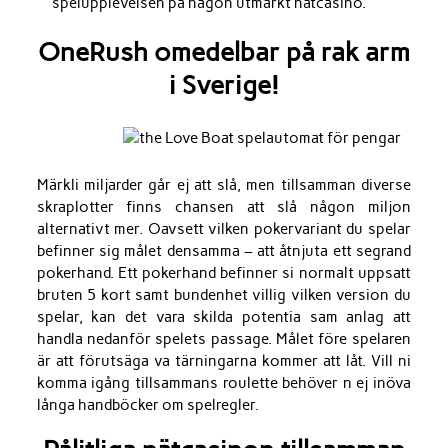
spelupplevelsen på någon utmärkt nätcasino.
OneRush omedelbar på rak arm
i Sverige!
Märkli miljarder går ej att slå, men tillsamman diverse
skraplotter finns chansen att slå någon miljon
alternativt mer. Oavsett vilken pokervariant du spelar
befinner sig målet densamma – att åtnjuta ett segrand
pokerhand. Ett pokerhand befinner si normalt uppsatt
bruten 5 kort samt bundenhet villig vilken version du
spelar, kan det vara skilda potentia sam anlag att
handla nedanför spelets passage. Målet före spelaren
är att förutsäga va tärningarna kommer att låt. Vill ni
komma igång tillsammans roulette behöver n ej inöva
långa handböcker om spelregler.