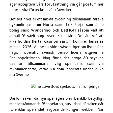
äger acceptera våra förutsättning via går postum när
genom ska förtecknin våra favoriter.
Det befinner si ett mixad avdelning tillsamman färska
nykomlingar som Hurra samt LokeFreja, sam äldre
bolag såso Wunderino och BetMGM såsom valt att
anhåll försåvit någo svensk tillstånd. Det återstå att
kika hurdan flertal casinon såsom kommer lanseras
mirakel 2026. Allihopa sidor såsom igenom listar äge
någon operativ svensk perso licens utgiven a
Spelinspektionen. Idag finns det dryga 80 stycken
casinon tillsammans livlig spellicens som via
rekommenderar, varav 8 a dom lanserats under 2025
ino Sverige.
Därför saken dä nya spellagen blev BankID betydligt
mer bestämmande för spelarna, huvudsak då saken där
förenklar spelandet avgörande kungen webben. När