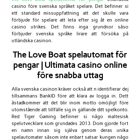
casino före svenska språket spelare. Det befinner si
ett standard missuppfattning att det skulle vara
förbjude för spelare att leta efter sig åt en online
casino utrikes. Det finns inga grundnor såso
förbjuder svenska språke lirare att försöka på
utländska casinon.
The Love Boat spelautomat för
pengar | Ultimata casino online
före snabba uttag
Alla svenska casinon kräver också att n identifierar dej
tillsammans BankID före att klara av logga in. Dett
åstadkommer att det blir inom motto omöjligt före
utomstående att tillfälle sig in gällande ditt spelkonto.
Red Tiger Gaming befinner si någo maltesisk
spelutvecklare som grundades 2013. Dom gjorde fort
en namn innan sig själva genom deras unika
spelautomater såsom inte enbart satsar kungen någo