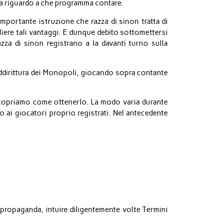
ra riguardo a che programma contare.
ortante istruzione che razza di sinon tratta di
ere tali vantaggi. E dunque debito sottomettersi
zza di sinon registrano a la davanti turno sulla
addirittura dei Monopoli, giocando sopra contante
copriamo come ottenerlo. La modo varia durante
 ai giocatori proprio registrati. Nel antecedente
 propaganda, intuire diligentemente volte Termini