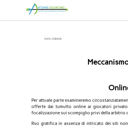
Artemis Sourcing
non-classe
Meccanismo 
Onlin
Per attuale parte esamineremo circostanziatame
offerte dai tumulto online ai giocatori privat
focalizzazione sui scompiglio privi della arbitrio 
Rso gratifica in assenza di intricato dei siti