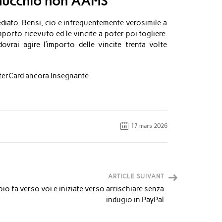
 mucchio non AAMS
ediato. Bensi, cio e infrequentemente verosimile a
’importo ricevuto ed le vincite a poter poi togliere.
rai agire l’importo delle vincite trenta volte
sterCard ancora Insegnante.
17 mars 2026
ARTICLE SUIVANT
io fa verso voi e iniziate verso arrischiare senza
indugio in PayPal