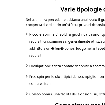
Varie tipologie
Nel adunanza precedente abbiamo analizzato il grat
comporta di ordinario un’offerta privo di deposi
Piccole somme di soldi a giochi da casino: qu
requisiti di scommessa, generalmente utilizzab
addirittura un �fun� bonus, luogo nel antecede
requisiti.
Divulgazione senza contare deposito a scommess
Free spin per le slot: tipici dei scompiglio non
contare rischi.
Combo bonus: una facilita delle opzioni su, off