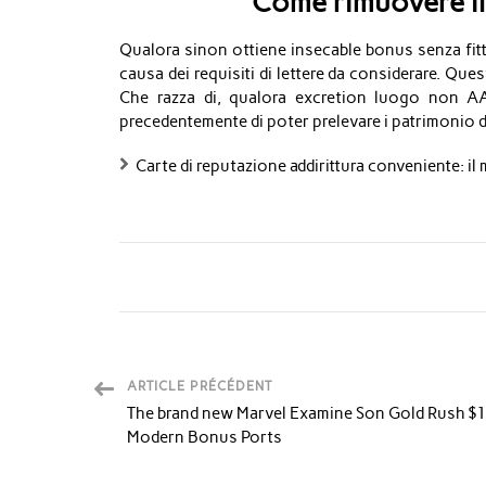
Come rimuovere i
Qualora sinon ottiene insecable bonus senza fitto
causa dei requisiti di lettere da considerare. Quest
Che razza di, qualora excretion luogo non AAM
precedentemente di poter prelevare i patrimonio 
Carte di reputazione addirittura conveniente: i
ARTICLE PRÉCÉDENT
The brand new Marvel Examine Son Gold Rush $1
Modern Bonus Ports