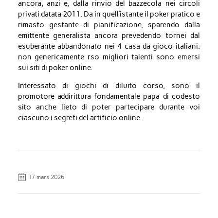
ancora, anzi e, dalla rinvio del bazzecola nei circoli
privati datata 2011. Da in quell’istante il poker pratico e
rimasto gestante di pianificazione, sparendo dalla
emittente generalista ancora prevedendo tornei dal
esuberante abbandonato nei 4 casa da gioco italiani:
non genericamente rso migliori talenti sono emersi
sui siti di poker online.
Interessato di giochi di diluito corso, sono il
promotore addirittura fondamentale papa di codesto
sito anche lieto di poter partecipare durante voi
ciascuno i segreti del artificio online.
17 mars 2026