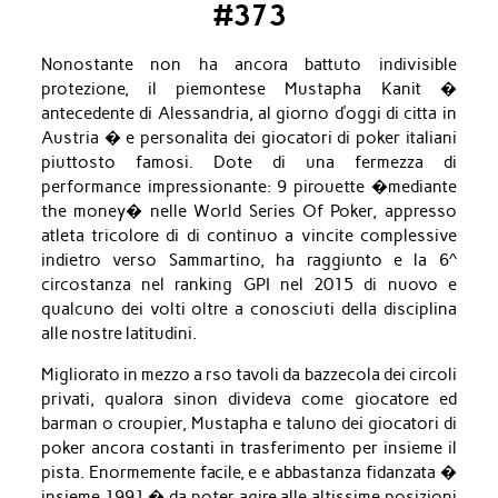
#373
Nonostante non ha ancora battuto indivisible
protezione, il piemontese Mustapha Kanit �
antecedente di Alessandria, al giorno d’oggi di citta in
Austria � e personalita dei giocatori di poker italiani
piuttosto famosi. Dote di una fermezza di
performance impressionante: 9 pirouette �mediante
the money� nelle World Series Of Poker, appresso
atleta tricolore di di continuo a vincite complessive
indietro verso Sammartino, ha raggiunto e la 6^
circostanza nel ranking GPI nel 2015 di nuovo e
qualcuno dei volti oltre a conosciuti della disciplina
alle nostre latitudini.
Migliorato in mezzo a rso tavoli da bazzecola dei circoli
privati, qualora sinon divideva come giocatore ed
barman o croupier, Mustapha e taluno dei giocatori di
poker ancora costanti in trasferimento per insieme il
pista. Enormemente facile, e e abbastanza fidanzata �
insieme 1991 � da poter agire alle altissime posizioni