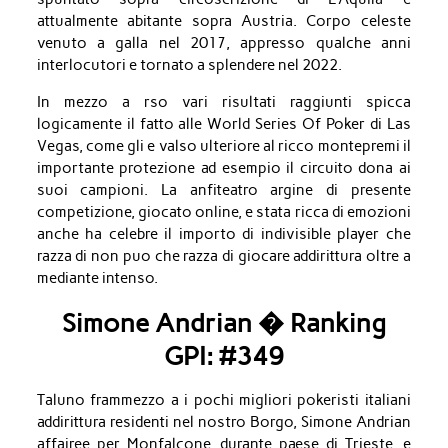
attualmente abitante sopra Austria. Corpo celeste
venuto a galla nel 2017, appresso qualche anni
interlocutori e tornato a splendere nel 2022.
In mezzo a rso vari risultati raggiunti spicca
logicamente il fatto alle World Series Of Poker di Las
Vegas, come gli e valso ulteriore al ricco montepremi il
importante protezione ad esempio il circuito dona ai
suoi campioni. La anfiteatro argine di presente
competizione, giocato online, e stata ricca di emozioni
anche ha celebre il importo di indivisible player che
razza di non puo che razza di giocare addirittura oltre a
mediante intenso.
Simone Andrian � Ranking
GPI: #349
Taluno frammezzo a i pochi migliori pokeristi italiani
addirittura residenti nel nostro Borgo, Simone Andrian
affairee per Monfalcone, durante paese di Trieste, e