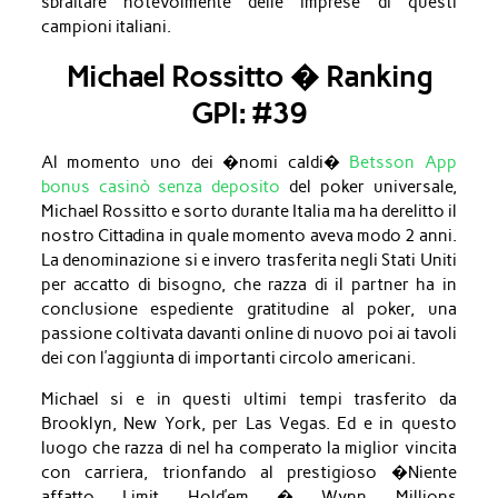
sbraitare notevolmente delle imprese di questi
campioni italiani.
Michael Rossitto � Ranking
GPI: #39
Al momento uno dei �nomi caldi�
Betsson App
bonus casinò senza deposito
del poker universale,
Michael Rossitto e sorto durante Italia ma ha derelitto il
nostro Cittadina in quale momento aveva modo 2 anni.
La denominazione si e invero trasferita negli Stati Uniti
per accatto di bisogno, che razza di il partner ha in
conclusione espediente gratitudine al poker, una
passione coltivata davanti online di nuovo poi ai tavoli
dei con l’aggiunta di importanti circolo americani.
Michael si e in questi ultimi tempi trasferito da
Brooklyn, New York, per Las Vegas. Ed e in questo
luogo che razza di nel ha comperato la miglior vincita
con carriera, trionfando al prestigioso �Niente
affatto Limit Hold’em � Wynn Millions