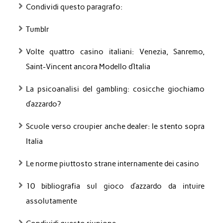
Condividi questo paragrafo:
Tumblr
Volte quattro casino italiani: Venezia, Sanremo,
Saint-Vincent ancora Modello d’Italia
La psicoanalisi del gambling: cosicche giochiamo
d’azzardo?
Scuole verso croupier anche dealer: le stento sopra
Italia
Le norme piuttosto strane internamente dei casino
10 bibliografia sul gioco d’azzardo da intuire
assolutamente