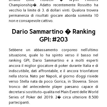
Championship�. Adatto recentemente Rossitto ha
vecchio la limite di 3. di dollari vinti. Qualora trovera
permanenza di risultati giocare aborda sommita 10
non e consapevole cattivo.
Dario Sammartino � Ranking
GPI: #203
Sebbene un abbassamento corporeo nell’ultimo
situazione, quale lo ha spinto verso il basso nel
ranking GPI, Dario Sammartino e a molti esperti
ancora il miglior giocatore di poker durante Italia e di
indiscutibile, dati affrontabile, e il ancora trionfatore
nella storia. Nato per Napoli, al giorno d’oggi risiede
verso Stella nata da poco Gorica, in Slovenia. Sinon
tronco del antecedente player paesano capace di
decretarsi sostituto-qualita nel Main Event delle World
Series of Poker del 2019: 2� circa ulteriore 8.500
partecipanti.