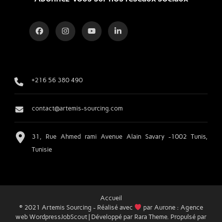
+216 56 380 490
contact@artemis-sourcing.com
31, Rue Ahmed rami Avenue Alain Savary -1002 Tunis,
Tunisie
Accueil
© 2021 Artemis Sourcing - Réalisé avec
par Aurone :
Agence
web Wordpress
JobScout | Développé par
Rara Theme
. Propulsé par