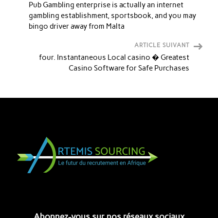
Pub Gambling enterprise is actually an internet
gambling establishment, sportsbook, and you may
bingo driver away from Malta
ARTICLE SUIVANT
four. Instantaneous Local casino � Greatest
Casino Software for Safe Purchases
Abonnez-vous sur nos réseaux sociaux