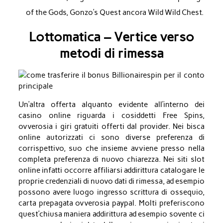
of the Gods, Gonzo’s Quest ancora Wild Wild Chest.
Lottomatica – Vertice verso
metodi di rimessa
Un’altra offerta alquanto evidente all’interno dei
casino online riguarda i cosiddetti Free Spins,
ovverosia i giri gratuiti offerti dal provider. Nei bisca
online autorizzati ci sono diverse preferenza di
corrispettivo, suo che insieme avviene presso nella
completa preferenza di nuovo chiarezza. Nei siti slot
online infatti occorre affiliarsi addirittura catalogare le
proprie credenziali di nuovo dati di rimessa, ad esempio
possono avere luogo ingresso scrittura di ossequio,
carta prepagata ovverosia paypal. Molti preferiscono
quest’chiusa maniera addirittura ad esempio sovente ci