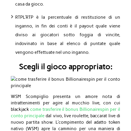
casa da gioco.
RTPL’RTP è la percentuale di restituzione di un
inganno, in fin dei conti è il payout quale viene
diviso ai giocatori sotto foggia di vincite,
indovinato in base al elenco di puntate quale
vengono effettuate nel uno inganno.
Scegli il gioco appropriato:
WSM Scompiglio presenta un amore nota di
intrattenimenti per agire al mucchio live, con cui
blackjack
come trasferire il bonus Billionairespin per il
conto principale
dal vivo, live roulette, baccarat live di
nuovo partita show. L’compimento del adatto token
nativo (WSM) apre la cammino per una maniera di