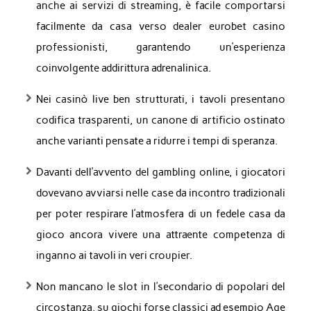
anche ai servizi di streaming, è facile comportarsi
facilmente da casa verso dealer eurobet casino
professionisti, garantendo un’esperienza
coinvolgente addirittura adrenalinica.
Nei casinò live ben strutturati, i tavoli presentano
codifica trasparenti, un canone di artificio ostinato
anche varianti pensate a ridurre i tempi di speranza.
Davanti dell’avvento del gambling online, i giocatori
dovevano avviarsi nelle case da incontro tradizionali
per poter respirare l’atmosfera di un fedele casa da
gioco ancora vivere una attraente competenza di
inganno ai tavoli in veri croupier.
Non mancano le slot in l’secondario di popolari del
circostanza, su giochi forse classici ad esempio Age