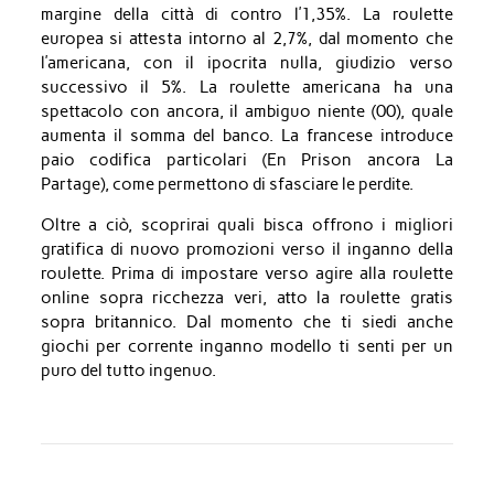
margine della città di contro l’1,35%. La roulette
europea si attesta intorno al 2,7%, dal momento che
l’americana, con il ipocrita nulla, giudizio verso
successivo il 5%. La roulette americana ha una
spettacolo con ancora, il ambiguo niente (00), quale
aumenta il somma del banco. La francese introduce
paio codifica particolari (En Prison ancora La
Partage), come permettono di sfasciare le perdite.
Oltre a ciò, scoprirai quali bisca offrono i migliori
gratifica di nuovo promozioni verso il inganno della
roulette. Prima di impostare verso agire alla roulette
online sopra ricchezza veri, atto la roulette gratis
sopra britannico. Dal momento che ti siedi anche
giochi per corrente inganno modello ti senti per un
puro del tutto ingenuo.