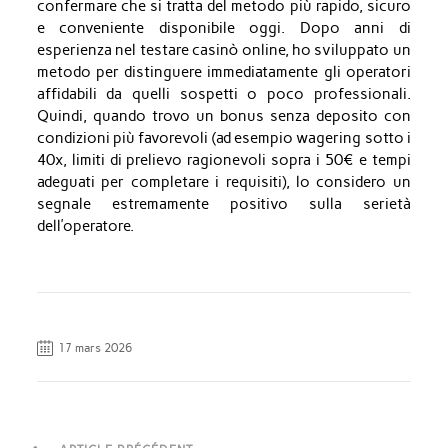
confermare che si tratta del metodo più rapido, sicuro
e conveniente disponibile oggi. Dopo anni di
esperienza nel testare casinò online, ho sviluppato un
metodo per distinguere immediatamente gli operatori
affidabili da quelli sospetti o poco professionali.
Quindi, quando trovo un bonus senza deposito con
condizioni più favorevoli (ad esempio wagering sotto i
40x, limiti di prelievo ragionevoli sopra i 50€ e tempi
adeguati per completare i requisiti), lo considero un
segnale estremamente positivo sulla serietà
dell’operatore.
17 mars 2026