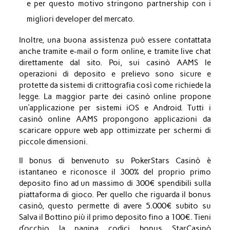
e per questo motivo stringono partnership con i
migliori developer del mercato.
Inoltre, una buona assistenza può essere contattata
anche tramite e-mail o form online, e tramite live chat
direttamente dal sito. Poi, sui casinò AAMS le
operazioni di deposito e prelievo sono sicure e
protette da sistemi di crittografia così come richiede la
legge. La maggior parte dei casinò online propone
un’applicazione per sistemi iOS e Android. Tutti i
casinò online AAMS propongono applicazioni da
scaricare oppure web app ottimizzate per schermi di
piccole dimensioni.
Il bonus di benvenuto su PokerStars Casinò è
istantaneo e riconosce il 300% del proprio primo
deposito fino ad un massimo di 300€ spendibili sulla
piattaforma di gioco. Per quello che riguarda il bonus
casinò, questo permette di avere 5.000€ subito su
Salva il Bottino più il primo deposito fino a 100€. Tieni
d’occhio la pagina codici bonus StarCasinò