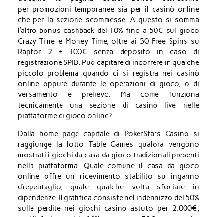
per promozioni temporanee sia per il casinò online
che per la sezione scommesse. A questo si somma
l’altro bonus cashback del 10% fino a 50€ sul gioco
Crazy Time e Money Time, oltre ai 50 Free Spins su
Raptor 2 + 100€ senza deposito in caso di
registrazione SPID. Può capitare di incorrere in qualche
piccolo problema quando ci si registra nei casinò
online oppure durante le operazioni di gioco, o di
versamento e prelievo. Ma come funziona
tecnicamente una sezione di casinò live nelle
piattaforme di gioco online?
Dalla home page capitale di PokerStars Casino si
raggiunge la lotto Table Games qualora vengono
mostrati i giochi da casa da gioco tradizionali presenti
nella piattaforma. Quale comune il casa da gioco
online offre un ricevimento stabilito su inganno
d’repentaglio, quale qualche volta sfociare in
dipendenze. Il gratifica consiste nel indennizzo del 50%
sulle perdite nei giochi casinò astuto per 2.000€,