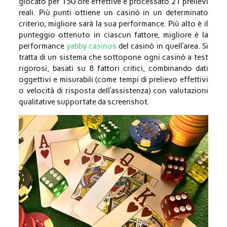
giocato per 150 ore effettive e processato 21 prelievi
reali. Più punti ottiene un casinò in un determinato
criterio, migliore sarà la sua performance. Più alto è il
punteggio ottenuto in ciascun fattore, migliore è la
performance
yabby casinos
del casinò in quell’area. Si
tratta di un sistema che sottopone ogni casinò a test
rigorosi, basati su 8 fattori critici, combinando dati
oggettivi e misurabili (come tempi di prelievo effettivi
o velocità di risposta dell’assistenza) con valutazioni
qualitative supportate da screenshot.