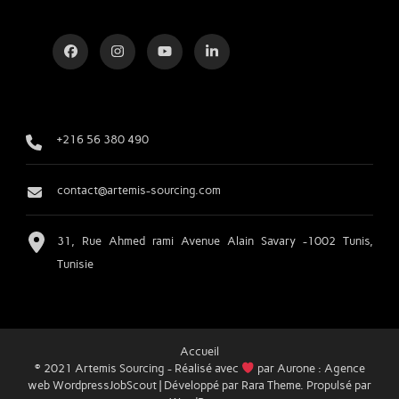
+216 56 380 490
contact@artemis-sourcing.com
31, Rue Ahmed rami Avenue Alain Savary -1002 Tunis,
Tunisie
Accueil
© 2021 Artemis Sourcing - Réalisé avec
par Aurone :
Agence
web Wordpress
JobScout | Développé par
Rara Theme
. Propulsé par