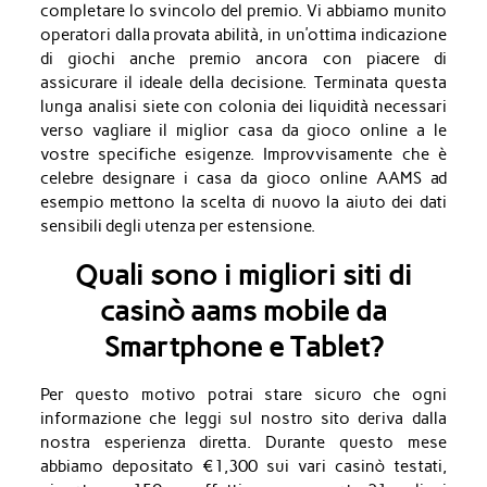
completare lo svincolo del premio. Vi abbiamo munito
operatori dalla provata abilità, in un’ottima indicazione
di giochi anche premio ancora con piacere di
assicurare il ideale della decisione. Terminata questa
lunga analisi siete con colonia dei liquidità necessari
verso vagliare il miglior casa da gioco online a le
vostre specifiche esigenze. Improvvisamente che è
celebre designare i casa da gioco online AAMS ad
esempio mettono la scelta di nuovo la aiuto dei dati
sensibili degli utenza per estensione.
Quali sono i migliori siti di
casinò aams mobile da
Smartphone e Tablet?
Per questo motivo potrai stare sicuro che ogni
informazione che leggi sul nostro sito deriva dalla
nostra esperienza diretta. Durante questo mese
abbiamo depositato €1,300 sui vari casinò testati,