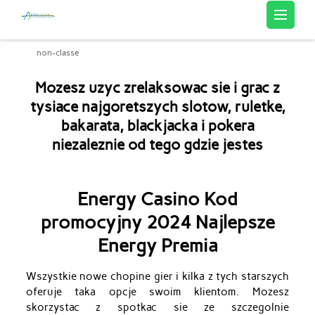
Artemis Sourcing
non-classe
Mozesz uzyc zrelaksowac sie i grac z
tysiace najgoretszych slotow, ruletke,
bakarata, blackjacka i pokera
niezaleznie od tego gdzie jestes
Energy Casino Kod
promocyjny 2024 Najlepsze
Energy Premia
Wszystkie nowe chopine gier i kilka z tych starszych
oferuje taka opcje swoim klientom. Mozesz
skorzystac z spotkac sie ze szczegolnie