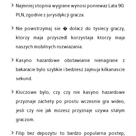
Najmniej stopnia wygrane wynosi poniewaz Lata 90.
PLN, zgodnie z jurysdykcji gracza.
Nie powstrzymaj sie � dolacz do tysiecy graczy,
ktorzy maja przyszedl korzystaja ktorzy maja
naszych mobilnych rozwiazania.
Kasyno hazardowe obstawianie nienagrane z
bakaracie bylo szybkie i bedziesz zajmuja kilkanascie
sekund.
Kluczowe bylo, czy czy nie kasyno hazardowe
przyznaje zachety po prostu wczesnie gra wideo,
jesli czy nie jak mozesz przyznaje uzywa stalym
graczom.
Filip bez depozytu to bardzo popularna postep,