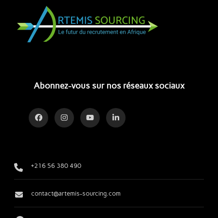
Abonnez-vous sur nos réseaux sociaux
+216 56 380 490
contact@artemis-sourcing.com