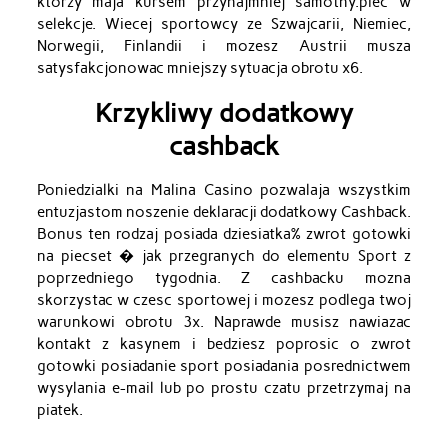
ktorzy maja kursem przynajmniej samotny.piec w
selekcje. Wiecej sportowcy ze Szwajcarii, Niemiec,
Norwegii, Finlandii i mozesz Austrii musza
satysfakcjonowac mniejszy sytuacja obrotu x6.
Krzykliwy dodatkowy
cashback
Poniedzialki na Malina Casino pozwalaja wszystkim
entuzjastom noszenie deklaracji dodatkowy Cashback.
Bonus ten rodzaj posiada dziesiatka% zwrot gotowki
na piecset � jak przegranych do elementu Sport z
poprzedniego tygodnia. Z cashbacku mozna
skorzystac w czesc sportowej i mozesz podlega twoj
warunkowi obrotu 3x. Naprawde musisz nawiazac
kontakt z kasynem i bedziesz poprosic o zwrot
gotowki posiadanie sport posiadania posrednictwem
wysylania e-mail lub po prostu czatu przetrzymaj na
piatek.