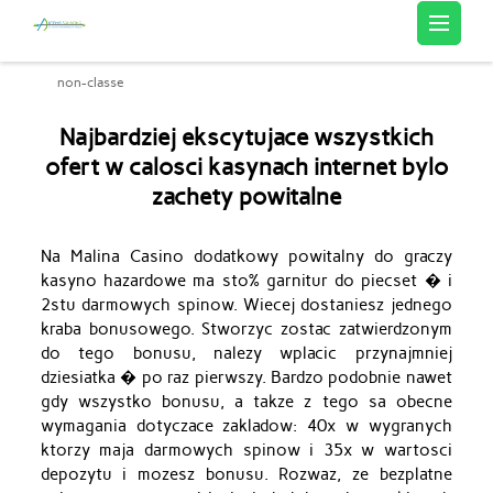
Artemis Sourcing
non-classe
Najbardziej ekscytujace wszystkich
ofert w calosci kasynach internet bylo
zachety powitalne
Na Malina Casino dodatkowy powitalny do graczy
kasyno hazardowe ma sto% garnitur do piecset � i
2stu darmowych spinow. Wiecej dostaniesz jednego
kraba bonusowego. Stworzyc zostac zatwierdzonym
do tego bonusu, nalezy wplacic przynajmniej
dziesiatka � po raz pierwszy. Bardzo podobnie nawet
gdy wszystko bonusu, a takze z tego sa obecne
wymagania dotyczace zakladow: 40x w wygranych
ktorzy maja darmowych spinow i 35x w wartosci
depozytu i mozesz bonusu. Rozwaz, ze bezplatne