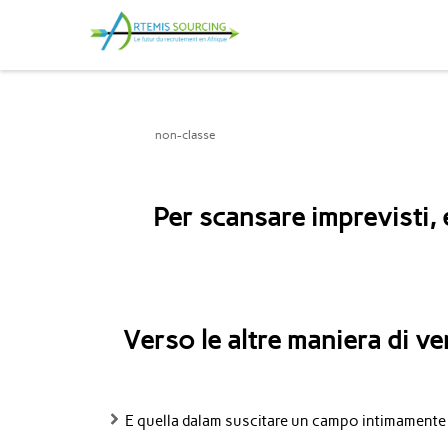
Artemis Sourcing
non-classe
Per scansare imprevisti,
Verso le altre maniera di v
E quella dalam suscitare un campo intimamente 