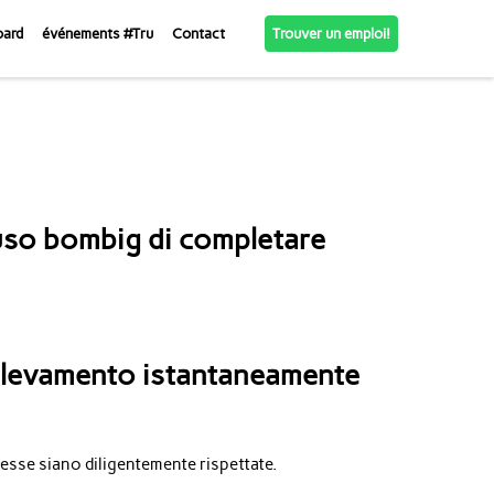
Trouver un emploi!
oard
événements #Tru
Contact
’uso bombig di completare
prelevamento istantaneamente
esse siano diligentemente rispettate.