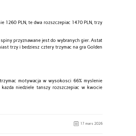
e 1260 PLN, te dwa rozszczepiac 1470 PLN, trzy
piny przyznawane jest do wybranych gier. Astat
ast trzy i bedziesz cztery trzymac na gra Golden
trzymac motywacja w wysokosci 66% myslenie
kazda niedziele tanszy rozszczepiac w kwocie
17 mars 2026