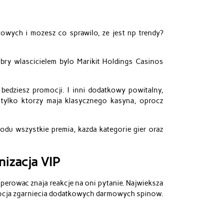
wych i mozesz co sprawilo, ze jest np trendy?
bry wlascicielem bylo Marikit Holdings Casinos
bedziesz promocji. I inni dodatkowy powitalny,
tylko ktorzy maja klasycznego kasyna, oprocz
odu wszystkie premia, kazda kategorie gier oraz
nizacja VIP
perowac znaja reakcje na oni pytanie. Najwieksza
pcja zgarniecia dodatkowych darmowych spinow.