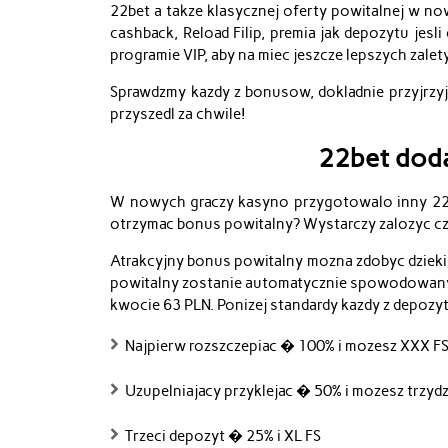
22bet a takze klasycznej oferty powitalnej w no
cashback, Reload Filip, premia jak depozytu j
programie VIP, aby na miec jeszcze lepszych zalety
Sprawdzmy kazdy z bonusow, dokladnie przyjrzyj
przyszedl za chwile!
22bet doda
W nowych graczy kasyno przygotowalo inny 22bet
otrzymac bonus powitalny? Wystarczy zalozyc cz
Atrakcyjny bonus powitalny mozna zdobyc dziek
powitalny zostanie automatycznie spowodowany p
kwocie 63 PLN. Ponizej standardy kazdy z depozy
Najpierw rozszczepiac � 100% i mozesz XXX F
Uzupelniajacy przyklejac � 50% i mozesz trzydz
Trzeci depozyt � 25% i XL FS