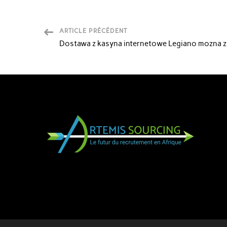
ARTICLE PRÉCÉDENT
Dostawa z kasyna internetowe Legiano mozna zn