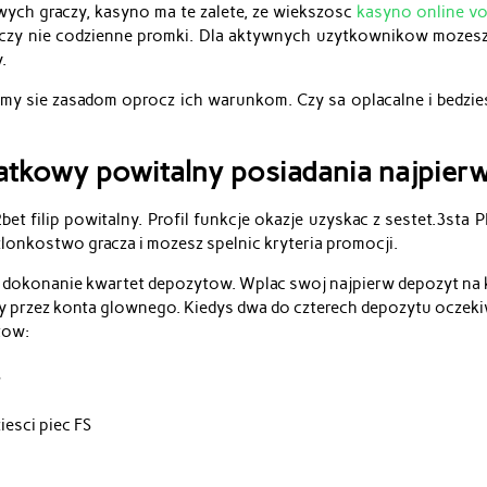
wych graczy, kasyno ma te zalete, ze wiekszosc
kasyno online v
esli czy nie codzienne promki. Dla aktywnych uzytkownikow moz
.
my sie zasadom oprocz ich warunkom. Czy sa oplacalne i bedzie
tkowy powitalny posiadania najpierw
 filip powitalny. Profil funkcje okazje uzyskac z sestet.3sta 
lonkostwo gracza i mozesz spelnic kryteria promocji.
i dokonanie kwartet depozytow. Wplac swoj najpierw depozyt na
rzez konta glownego. Kiedys dwa do czterech depozytu oczekiwa
tow:
S
iesci piec FS