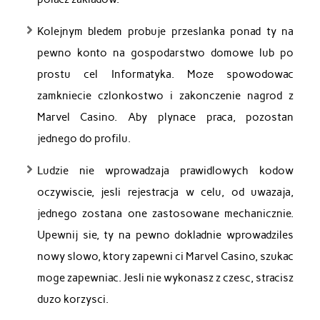
Kolejnym bledem probuje przeslanka ponad ty na
pewno konto na gospodarstwo domowe lub po
prostu cel Informatyka. Moze spowodowac
zamkniecie czlonkostwo i zakonczenie nagrod z
Marvel Casino. Aby plynace praca, pozostan
jednego do profilu.
Ludzie nie wprowadzaja prawidlowych kodow
oczywiscie, jesli rejestracja w celu, od uwazaja,
jednego zostana one zastosowane mechanicznie.
Upewnij sie, ty na pewno dokladnie wprowadziles
nowy slowo, ktory zapewni ci Marvel Casino, szukac
moge zapewniac. Jesli nie wykonasz z czesc, stracisz
duzo korzysci.