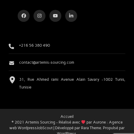
+216 56 380 490
contact@artemis-sourcing.com
31, Rue Ahmed rami Avenue Alain Savary -1002 Tunis,
Tunisie
Accueil
© 2021 Artemis Sourcing - Réalisé avec
par Aurone :
Agence
web Wordpress
JobScout | Développé par
Rara Theme
. Propulsé par
WordPress
.