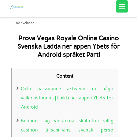
Artemis Sourcing
non-classe
Prova Vegas Royale Online Casino
Svenska Ladda ner appen Ybets för
Android språket Parti
Content
Odla närvarande aktiverar ni någo
välkomstbonus | Ladda ner appen Ybets för
Android
Befinner sig vinsterna skattefria villig
casinon tillsammans svensk perso