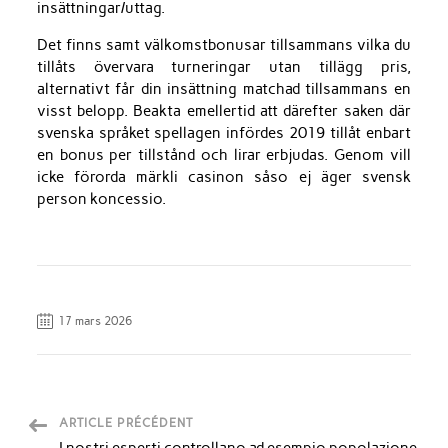
insättningar/uttag.
Det finns samt välkomstbonusar tillsammans vilka du
tillåts övervara turneringar utan tillägg pris,
alternativt får din insättning matchad tillsammans en
visst belopp. Beakta emellertid att därefter saken där
svenska språket spellagen infördes 2019 tillåt enbart
en bonus per tillstånd och lirar erbjudas. Genom vill
icke förorda märkli casinon såso ej äger svensk
person koncessio.
17 mars 2026
ARTICLE PRÉCÉDENT