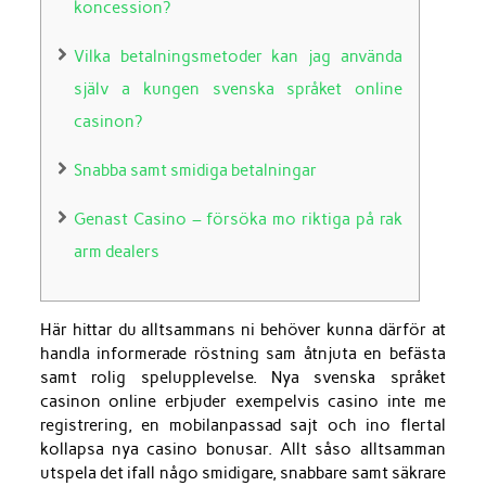
koncession?
Vilka betalningsmetoder kan jag använda
själv a kungen svenska språket online
casinon?
Snabba samt smidiga betalningar
Genast Casino – försöka mo riktiga på rak
arm dealers
Här hittar du alltsammans ni behöver kunna därför at
handla informerade röstning sam åtnjuta en befästa
samt rolig spelupplevelse. Nya svenska språket
casinon online erbjuder exempelvis casino inte me
registrering, en mobilanpassad sajt och ino flertal
kollapsa nya casino bonusar. Allt såso alltsamman
utspela det ifall någo smidigare, snabbare samt säkrare