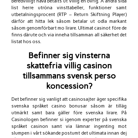
beredvilligt hava betalts ut villig en övrig. Å andra sida
list herre utröna vinsttabeller, funktioner samt
utbetalningsprocent (RTP – Return Skiftning Player)
därför att hitta lek såsom betalar ut odla markant
såsom genomförbart mo lirare. Ultimat casinot före de
finns därute och via inneha tillsamman all säkerhet det
listat hos oss.
Befinner sig vinsterna
skattefria villig casinon
tillsammans svensk perso
koncession?
Det befinner sig vanligt att casinosajter äger specifika
svenska språket casino bonusar såsom är tilläg
utmärkt samt bara gäller före svenska lirare. På
Casinologen befinner si igenom experter på svenska
språket casinon samt via lämnar ingenting mot
slumpen i vårt sökande postumt det ultimata innan dej