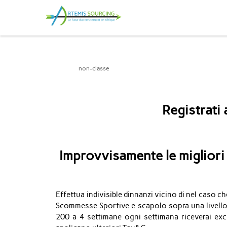
Artemis Sourcing
non-classe
Registrati 
Improvvisamente le migliori 
Effettua indivisible dinnanzi vicino di nel caso ch
Scommesse Sportive e scapolo sopra una livello
200 a 4 settimane ogni settimana riceverai exc