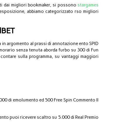
sti dai migliori bookmaker, si possono
stargames
l’esposizione, abbiamo categorizzato rso migliori
lBET
a in argomento al prassi di annotazione ento SPID
onorario senza tenuta aborda furbo su 300 di Fun
 contare sulla programma, su vantaggi maggiori
6.000 di emolumento ed 500 Free Spin Commento Il
ento puoi ricevere scaltro su 5.000 di Real Premio