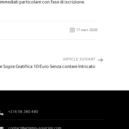
mmediati particolare con fase di iscrizione.
17 mars 2026
ARTICLE SUIVANT
 Sopra Gratifica 10 Euro Senza contare Intricato
+216 56 380 490
contact@artemis-sourcing.com