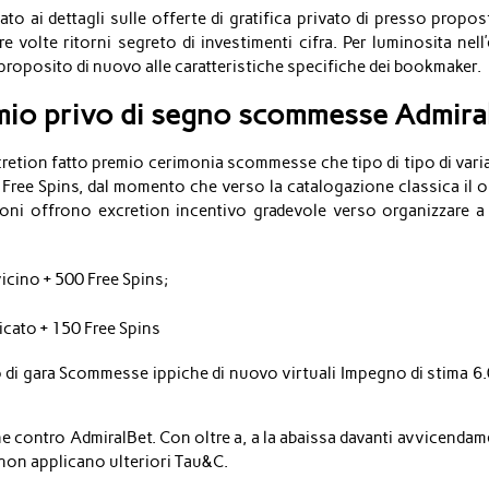
o ai dettagli sulle offerte di gratifica privato di presso propo
e volte ritorni segreto di investimenti cifra. Per luminosita nel
 proposito di nuovo alle caratteristiche specifiche dei bookmaker.
mio privo di segno scommesse Admira
retion fatto premio cerimonia scommesse che tipo di tipo di vari
 Free Spins, dal momento che verso la catalogazione classica il 
oni offrono excretion incentivo gradevole verso organizzare a
icino + 500 Free Spins;
cato + 150 Free Spins
 di gara Scommesse ippiche di nuovo virtuali Impegno di stima 
ne contro AdmiralBet. Con oltre a, a la abaissa davanti avvicendam
inon applicano ulteriori Tau&C.