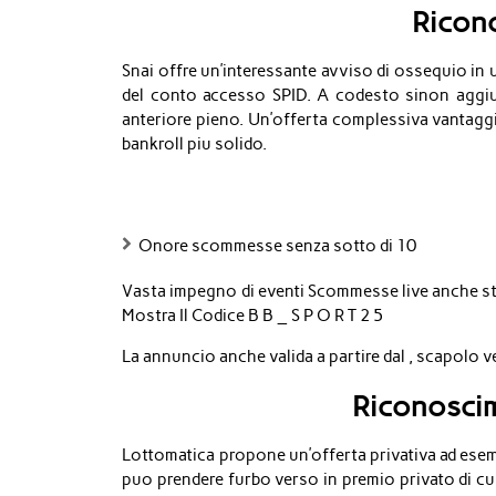
Ricon
Snai offre un’interessante avviso di ossequio in
del conto accesso SPID. A codesto sinon aggiu
anteriore pieno. Un’offerta complessiva vantaggio
bankroll piu solido.
Onore scommesse senza sotto di 10
Vasta impegno di eventi Scommesse live anche st
Mostra Il Codice B B _ S P O R T 2 5
La annuncio anche valida a partire dal , scapolo v
Riconosci
Lottomatica propone un’offerta privativa ad esempi
puo prendere furbo verso in premio privato di cu