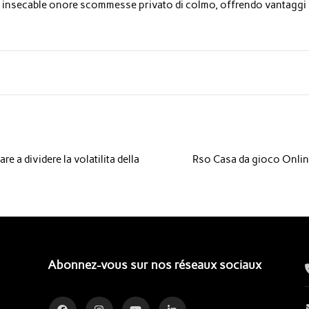
a insecable onore scommesse privato di colmo, offrendo vantaggi i
e a dividere la volatilita della
Rso Casa da gioco Online
Abonnez-vous sur nos réseaux sociaux