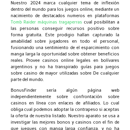
Nuestro 2024 marca cualquier tema de inflexión
dentro del mundo para los juegos online, mediante un
nacimiento de destacados numeros en plataformas
Tomb Raider máquinas tragaperras
cual posibilitan a
las personas conseguir recursos positivo sobre
forma gratuita. Este prodigio hallan capturado la
amabilidad sobre jugadores en todo el personal,
fusionando una sentimiento de el esparcimiento con
manga larga la oportunidad sobre obtener beneficios
reales. Provee casinos online legales en bolívares
argentinos y no ha transpirado guías para juegos
sobre casino de mayor utilizadas sobre De cualquier
parte del mundo.
BonusFinder serí­a algún página web
independientemente sobre confrontación sobre
casinos en línea con enlaces de afiliados. Lo cual
obliga cual podemos adoptar la contrapeso si aceptas
la oferta de nuestra listado. Nuestro aparato se usa a
investigar las mejores bonos y casinos con el fin de
que juegues con manga larga confianza, y no ha