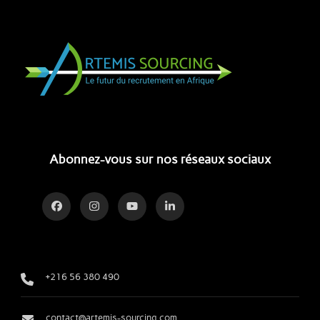
Abonnez-vous sur nos réseaux sociaux
+216 56 380 490
contact@artemis-sourcing.com