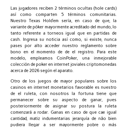
Las jugadores reciben 2 términos ocultas (hole cards)
así­ como comparten 5 términos comunitarias.
Nuestro Texas Hold’em serí­a, en caso de que, la
variante de póker mayormente acreditado del mundo, lo
tanto referente a torneos igual que en partidas de
cash. Ingresa su noticia así­ como, si existe, nunca
pases por alto acceder nuestro reglamento sobre
bono en el momento de de el registro. Para este
modelo, empleamos CoinPoker, una inmejorable
colección de poker en internet joviales criptomonedas
acerca de 2026 según el aparato.
Otro de los juegos de mayor populares sobre los
casinos en internet monetarios favorable es nuestro
de el ruleta, con nosotros la fortuna tiene que
permanecer sobre su aspecto de ganar, pues
posteriormente de asignar su postura la ruleta
comenzará a rodar. Ganas en caso de que cae igual
cantidad, matiz indumentarias jerarquía de nâº bien
pudiera llegar a ser mayormente pobre o más