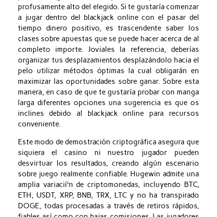
profusamente alto del elegido. Si te gustaría comenzar
a jugar dentro del blackjack online con el pasar del
tiempo dinero positivo, es trascendente saber los
clases sobre apuestas que se puede hacer acerca de al
completo importe. Joviales la referencia, deberías
organizar tus desplazamientos desplazándolo hacia el
pelo utilizar métodos óptimas la cual obligarán en
maximizar las oportunidades sobre ganar. Sobre esta
manera, en caso de que te gustaría probar con manga
larga diferentes opciones una sugerencia es que os
inclines debido al blackjack online para recursos
conveniente.
Este modo de demostración criptográfica asegura que
siquiera el casino ni nuestro jugador pueden
desvirtuar los resultados, creando algún escenario
sobre juego realmente confiable. Hugewin admite una
amplia variacií³n de criptomonedas, incluyendo BTC,
ETH, USDT, XRP, BNB, TRX, LTC y no ha transpirado
DOGE, todas procesadas a través de retiros rápidos,
fiables así­ como con bajas comisiones. Las jugadores