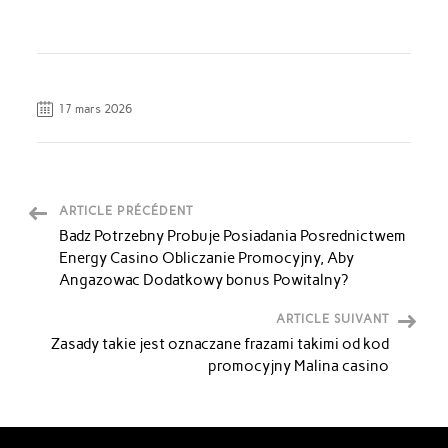
17 mars 2026
ARTICLE PRÉCÉDENT
Badz Potrzebny Probuje Posiadania Posrednictwem
Energy Casino Obliczanie Promocyjny, Aby
Angazowac Dodatkowy bonus Powitalny?
ARTICLE SUIVANT
Zasady takie jest oznaczane frazami takimi od kod
promocyjny Malina casino