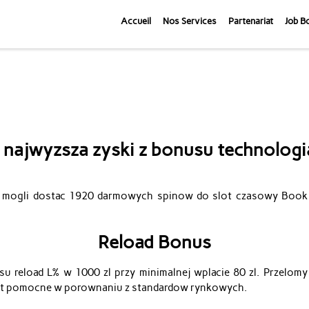
Accueil
Nos Services
Partenariat
Job B
 najwyzsza zyski z bonusu technologia
lu mogli dostac 1920 darmowych spinow do slot czasowy Book 
Reload Bonus
u reload L% w 1000 zl przy minimalnej wplacie 80 zl. Przelom
est pomocne w porownaniu z standardow rynkowych.