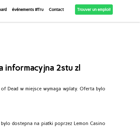
Trouver un emploi!
oard
événements #Tru
Contact
 informacyjna 2stu zl
of Dead w miejsce wymaga wplaty. Oferta bylo
y bylo dostepna na piatki poprzez Lemon Casino