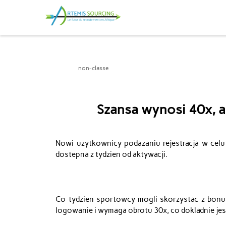
Artemis Sourcing
non-classe
Szansa wynosi 40x, a
Nowi uzytkownicy podazaniu rejestracja w ce
dostepna z tydzien od aktywacji.
Co tydzien sportowcy mogli skorzystac z bonus
logowanie i wymaga obrotu 30x, co dokladnie j