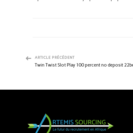
ARTICLE PRÉCÉDENT
Twin Twist Slot Play 100 percent no deposit 22be