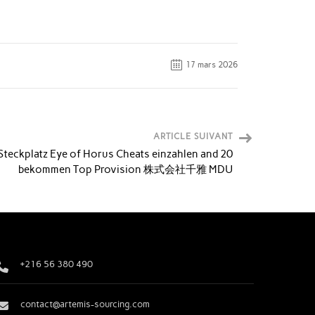
17 mars 2026
ARTICLE SUIVANT
Steckplatz Eye of Horus Cheats einzahlen and 20
bekommen Top Provision 株式会社千雅 MDU
+216 56 380 490
contact@artemis-sourcing.com