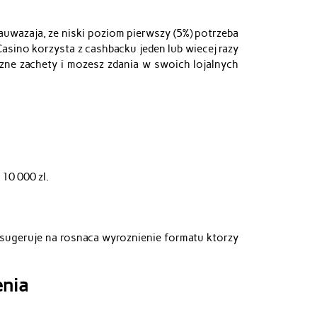
auwazaja, ze niski poziom pierwszy (5%) potrzeba
asino korzysta z cashbacku jeden lub wiecej razy
zne zachety i mozesz zdania w swoich lojalnych
10 000 zl.
 sugeruje na rosnaca wyroznienie formatu ktorzy
enia