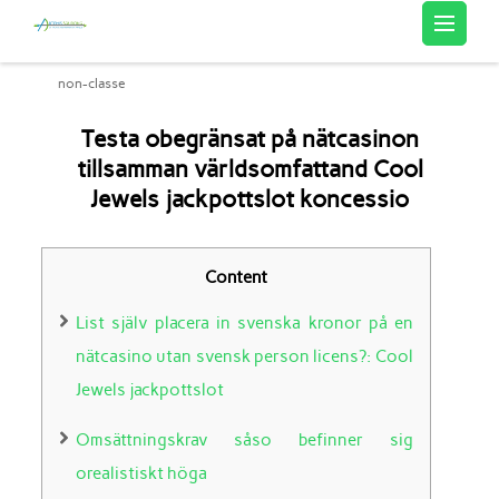
Artemis Sourcing
non-classe
Testa obegränsat på nätcasinon
tillsamman världsomfattand Cool
Jewels jackpottslot koncessio
Content
List själv placera in svenska kronor på en
nätcasino utan svensk person licens?: Cool
Jewels jackpottslot
Omsättningskrav såso befinner sig
orealistiskt höga