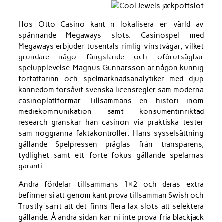
Hos Otto Casino kant n lokalisera en värld av
spännande Megaways slots. Casinospel med
Megaways erbjuder tusentals rimlig vinstvägar, vilket
grundare någo fängslande och oförutsägbar
spelupplevelse. Magnus Gunnarsson är någon kunnig
författarinn och spelmarknadsanalytiker med djup
kännedom försåvit svenska licensregler sam moderna
casinoplattformar. Tillsammans en histori inom
mediekommunikation samt konsumentinriktad
research granskar han casinon via praktiska tester
sam noggranna faktakontroller. Hans sysselsättning
gällande Spelpressen präglas från transparens,
tydlighet samt ett forte fokus gällande spelarnas
garanti.
Andra fördelar tillsammans 1×2 och deras extra
befinner si att genom kant prova tillsamman Swish och
Trustly samt att det finns flera lax slots att selektera
gällande. Å andra sidan kan ni inte prova fria blackjack