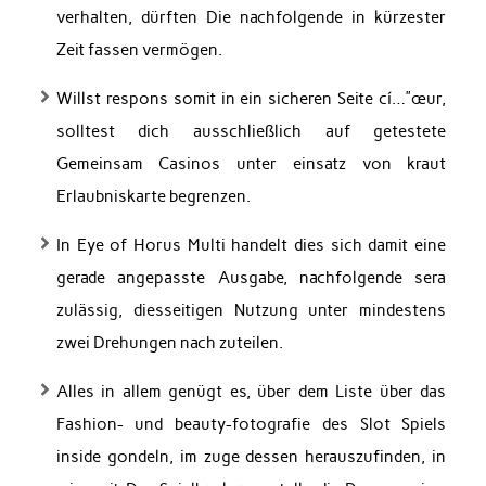
verhalten, dürften Die nachfolgende in kürzester
Zeit fassen vermögen.
Willst respons somit in ein sicheren Seite cí…”œur,
solltest dich ausschließlich auf getestete
Gemeinsam Casinos unter einsatz von kraut
Erlaubniskarte begrenzen.
In Eye of Horus Multi handelt dies sich damit eine
gerade angepasste Ausgabe, nachfolgende sera
zulässig, diesseitigen Nutzung unter mindestens
zwei Drehungen nach zuteilen.
Alles in allem genügt es, über dem Liste über das
Fashion- und beauty-fotografie des Slot Spiels
inside gondeln, im zuge dessen herauszufinden, in