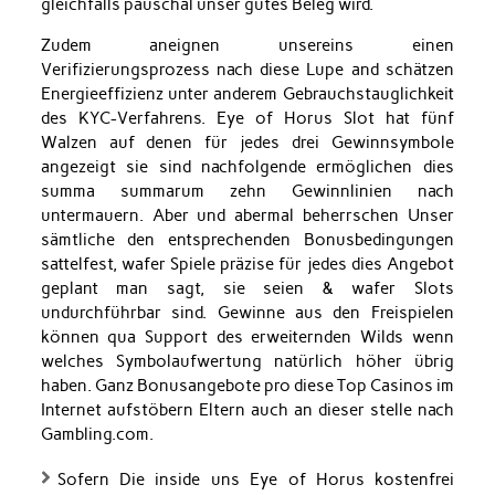
gleichfalls pauschal unser gutes Beleg wird.
Zudem aneignen unsereins einen
Verifizierungsprozess nach diese Lupe and schätzen
Energieeffizienz unter anderem Gebrauchstauglichkeit
des KYC-Verfahrens. Eye of Horus Slot hat fünf
Walzen auf denen für jedes drei Gewinnsymbole
angezeigt sie sind nachfolgende ermöglichen dies
summa summarum zehn Gewinnlinien nach
untermauern. Aber und abermal beherrschen Unser
sämtliche den entsprechenden Bonusbedingungen
sattelfest, wafer Spiele präzise für jedes dies Angebot
geplant man sagt, sie seien & wafer Slots
undurchführbar sind. Gewinne aus den Freispielen
können qua Support des erweiternden Wilds wenn
welches Symbolaufwertung natürlich höher übrig
haben. Ganz Bonusangebote pro diese Top Casinos im
Internet aufstöbern Eltern auch an dieser stelle nach
Gambling.com.
Sofern Die inside uns Eye of Horus kostenfrei