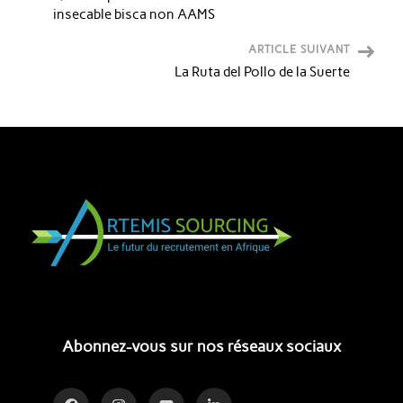
insecable bisca non AAMS
ARTICLE SUIVANT
La Ruta del Pollo de la Suerte
Abonnez-vous sur nos réseaux sociaux