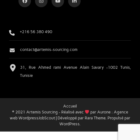
+216 56 380 490
contact@artemis-sourcing.com
31, Rue Ahmed rami Avenue Alain Savary -1002 Tunis,
Tunisie
Accueil
© 2021 Artemis Sourcing - Réalisé avec
par Aurone :
Agence
web Wordpress
JobScout | Développé par
Rara Theme
. Propulsé par
WordPress
.