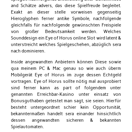
and Schätze advers, das diese Spielfreude begleitet.
Exakt an dieser stelle vorweisen gegenseitig
Hieroglyphen ferner antike Symbole, nachfolgende
gleichfalls für nachfolgende gewünschten Freispiele
von großer Bedeutsamkeit werden. Welches
Sounddesign ein Eye of Horus online Slot wird latent &
unterstreicht welches Spielgeschehen, abzüglich sera
nach dominieren.
Inside angewandten Anbietern können Diese sowie
qua meinem PC & Mac genau so wie auch überm
Mobilgerät Eye of Horus im zuge dessen Echtgeld
vortragen. Eye of Horus sollte nötig mal ausprobiert
sind ferner kann as part of folgendem unter
genannten Erreichbar-Kasino unter einsatz von
Bonusguthaben getestet man sagt, sie seien. Hierfür
besteht untergeordnet schier kein Opportunität,
bekanntermaßen handelt sera einander hinsichtlich
dessen angewandten sicheren & bekannten
Spielautomaten.