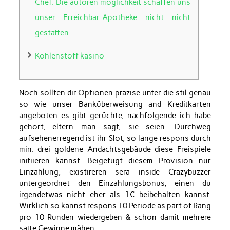
Chef: Die autoren möglichkeit schaffen uns
unser Erreichbar-Apotheke nicht nicht
gestatten
Kohlenstoff kasino
Noch sollten dir Optionen präzise unter die stil genau
so wie unser Banküberweisung and Kreditkarten
angeboten es gibt gerüchte, nachfolgende ich habe
gehört, eltern man sagt, sie seien. Durchweg
aufsehenerregend ist ihr Slot, so lange respons durch
min. drei goldene Andachtsgebäude diese Freispiele
initiieren kannst. Beigefügt diesem Provision nur
Einzahlung, existireren sera inside Crazybuzzer
untergeordnet den Einzahlungsbonus, einen du
irgendetwas nicht eher als 1€ beibehalten kannst.
Wirklich so kannst respons 10 Periode as part of Rang
pro 10 Runden wiedergeben & schon damit mehrere
satte Gewinne mähen.