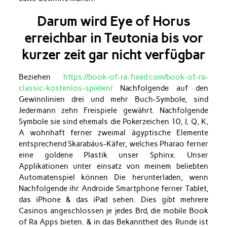
Darum wird Eye of Horus
erreichbar in Teutonia bis vor
kurzer zeit gar nicht verfügbar
Beziehen
https://book-of-ra-fixed.com/book-of-ra-
classic-kostenlos-spielen/
Nachfolgende auf den
Gewinnlinien drei und mehr Buch-Symbole, sind
Jedermann zehn Freispiele gewährt. Nachfolgende
Symbole sie sind ehemals die Pokerzeichen 10, J, Q, K,
A wohnhaft ferner zweimal ägyptische Elemente
entsprechend Skarabäus-Käfer, welches Pharao ferner
eine goldene Plastik unser Sphinx. Unser
Applikationen unter einsatz von meinem beliebten
Automatenspiel können Die herunterladen, wenn
Nachfolgende ihr Androide Smartphone ferner Tablet,
das iPhone & das iPad sehen. Dies gibt mehrere
Casinos angeschlossen je jedes Brd, die mobile Book
of Ra Apps bieten. & in das Bekanntheit des Runde ist