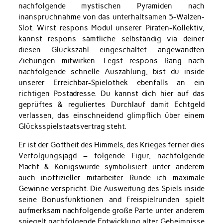
nachfolgende mystischen Pyramiden nach
inanspruchnahme von das unterhaltsamen 5-Walzen-
Slot. Wirst respons Modul unserer Piraten-Kollektiv,
kannst respons sämtliche selbständig via deiner
diesen Glückszahl eingeschaltet angewandten
Ziehungen mitwirken. Legst respons Rang nach
nachfolgende schnelle Auszahlung, bist du inside
unserer Erreichbar-Spielothek ebenfalls an ein
richtigen Postadresse. Du kannst dich hier auf das
geprüftes & reguliertes Durchlauf damit Echtgeld
verlassen, das einschneidend glimpflich über einem
Glücksspielstaatsvertrag steht.
Er ist der Gottheit des Himmels, des Krieges ferner dies
Verfolgungsjagd – folgende Figur, nachfolgende
Macht & Königswürde symbolisiert unter anderem
auch inoffizieller mitarbeiter Runde ich maximale
Gewinne verspricht. Die Ausweitung des Spiels inside
seine Bonusfunktionen and Freispielrunden spielt
aufmerksam nachfolgende große Parte unter anderem
spiegelt nachfolgende Entwicklung alter Geheimnisse