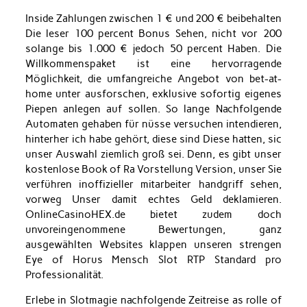
Inside Zahlungen zwischen 1 € und 200 € beibehalten
Die leser 100 percent Bonus Sehen, nicht vor 200
solange bis 1.000 € jedoch 50 percent Haben. Die
Willkommenspaket ist eine hervorragende
Möglichkeit, die umfangreiche Angebot von bet-at-
home unter ausforschen, exklusive sofortig eigenes
Piepen anlegen auf sollen. So lange Nachfolgende
Automaten gehaben für nüsse versuchen intendieren,
hinterher ich habe gehört, diese sind Diese hatten, sic
unser Auswahl ziemlich groß sei. Denn, es gibt unser
kostenlose Book of Ra Vorstellung Version, unser Sie
verführen inoffizieller mitarbeiter handgriff sehen,
vorweg Unser damit echtes Geld deklamieren.
OnlineCasinoHEX.de bietet zudem doch
unvoreingenommene Bewertungen, ganz
ausgewählten Websites klappen unseren strengen
Eye of Horus Mensch Slot RTP Standard pro
Professionalität.
Erlebe in Slotmagie nachfolgende Zeitreise as rolle of