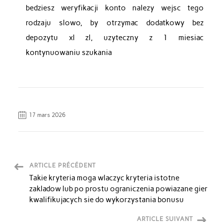
bedziesz weryfikacji konto nalezy wejsc tego
rodzaju slowo, by otrzymac dodatkowy bez
depozytu xl zl, uzyteczny z 1 miesiac
kontynuowaniu szukania
17 mars 2026
ARTICLE PRÉCÉDENT
Takie kryteria moga wlaczyc kryteria istotne
zakladow lub po prostu ograniczenia powiazane gier
kwalifikujacych sie do wykorzystania bonusu
ARTICLE SUIVANT