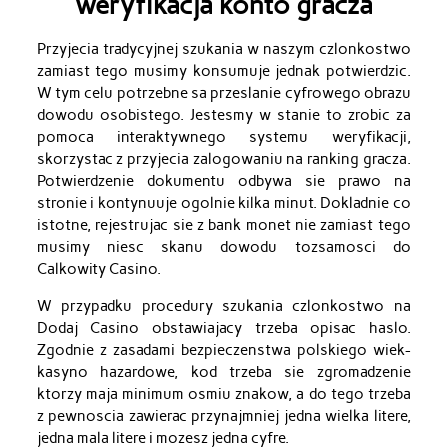
weryfikacja konto gracza
Przyjecia tradycyjnej szukania w naszym czlonkostwo
zamiast tego musimy konsumuje jednak potwierdzic.
W tym celu potrzebne sa przeslanie cyfrowego obrazu
dowodu osobistego. Jestesmy w stanie to zrobic za
pomoca interaktywnego systemu weryfikacji,
skorzystac z przyjecia zalogowaniu na ranking gracza.
Potwierdzenie dokumentu odbywa sie prawo na
stronie i kontynuuje ogolnie kilka minut. Dokladnie co
istotne, rejestrujac sie z bank monet nie zamiast tego
musimy niesc skanu dowodu tozsamosci do
Calkowity Casino.
W przypadku procedury szukania czlonkostwo na
Dodaj Casino obstawiajacy trzeba opisac haslo.
Zgodnie z zasadami bezpieczenstwa polskiego wiek-
kasyno hazardowe, kod trzeba sie zgromadzenie
ktorzy maja minimum osmiu znakow, a do tego trzeba
z pewnoscia zawierac przynajmniej jedna wielka litere,
jedna mala litere i mozesz jedna cyfre.