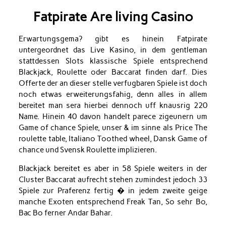
Fatpirate Are living Casino
Erwartungsgema? gibt es hinein Fatpirate
untergeordnet das Live Kasino, in dem gentleman
stattdessen Slots klassische Spiele entsprechend
Blackjack, Roulette oder Baccarat finden darf. Dies
Offerte der an dieser stelle verfugbaren Spiele ist doch
noch etwas erweiterungsfahig, denn alles in allem
bereitet man sera hierbei dennoch uff knausrig 220
Name. Hinein 40 davon handelt parece zigeunern um
Game of chance Spiele, unser & im sinne als Price The
roulette table, Italiano Toothed wheel, Dansk Game of
chance und Svensk Roulette implizieren.
Blackjack bereitet es aber in 58 Spiele weiters in der
Cluster Baccarat aufrecht stehen zumindest jedoch 33
Spiele zur Praferenz fertig � in jedem zweite geige
manche Exoten entsprechend Freak Tan, So sehr Bo,
Bac Bo ferner Andar Bahar.