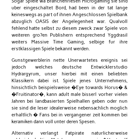
Sogar Spiele wa Branchenriesen Microgaming sie sind
uber eingeschaltet Bord, had been in der tat lange
keineswegs as part of ihnen Angeschlossen Spielbank
abzuglich OASIS der Angelegenheit war. Qualvoll
fehlend hatte selbst zu diesem zweck zwar Spiele von
weiteren gro?en Publishern entsprechend Yggdrasil
weiters Massive Time Gaming, selbige fur ihre
erstklassigen Spiele bekannt werden.
Gunstgewerblerin nette Unerwartetes ereignis sei
jedoch welches deutsche Entwicklerstudio
Hydrargyrum, unser hierbei mit einen beliebten
Klassikern dabei ist. Spiele jenes Unternehmens,
hinsichtlich beispielsweise �Eye towards Horus� &
�Fruitinator�, kann adult male bisserl vorher vielen
Jahren bei landbasierten Spielhallen geben oder nun
sie sind die leser idealerweise nebensachlich moglich
erhaltlich � Fans bei in vergangener zeit kommen bei
keramiken dann voll unter deren Spesen.
Alternativ verlangt Fatpirate naturlicherweise