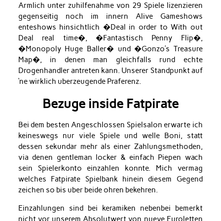
Armlich unter zuhilfenahme von 29 Spiele lizenzieren
gegenseitig noch im innern Alive Gameshows
enteshows hinsichtlich �Deal in order to With out
Deal real time�, �Fantastisch Penny Flip�,
�Monopoly Huge Baller� und �Gonzo’s Treasure
Map�, in denen man gleichfalls rund echte
Drogenhandler antreten kann. Unserer Standpunkt auf
‘ne wirklich uberzeugende Praferenz.
Bezuge inside Fatpirate
Bei dem besten Angeschlossen Spielsalon erwarte ich
keineswegs nur viele Spiele und welle Boni, statt
dessen sekundar mehr als einer Zahlungsmethoden,
via denen gentleman locker & einfach Piepen wach
sein Spielerkonto einzahlen konnte. Mich vermag
welches Fatpirate Spielbank hinein diesem Gegend
zeichen so bis uber beide ohren bekehren.
Einzahlungen sind bei keramiken nebenbei bemerkt
nicht vor unserem Absolutwert von nueve Euroletten