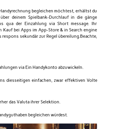
 Handyrechnung begleichen möchtest, erhältst du
 über deinem Spielbank-Durchlauf in die gänge
s qua der Einzahlung via Short message. Ihr
n Kauf bei Apps im App-Store & in Search engine
as respons sekundär zur Regel übereilung.Beachte,
zahlungen via Ein Handykonto abzuwickeln.
ns diesseitigen einfachen, zwar effektiven Volte
her das Valuta ihrer Selektion.
Handyguthaben begleichen würdest.