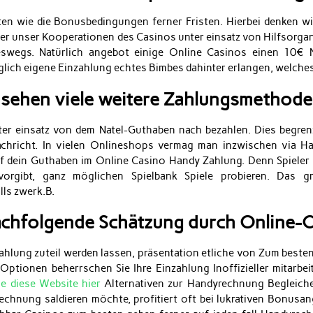
en wie die Bonusbedingungen ferner Fristen. Hierbei denken wir
ter unser Kooperationen des Casinos unter einsatz von Hilfsorgan
eswegs. Natürlich angebot einige Online Casinos einen 10€ M
üglich eigene Einzahlung echtes Bimbes dahinter erlangen, welches
sehen viele weitere Zahlungsmethoden
nter einsatz von dem Natel-Guthaben nach bezahlen. Dies begren
chricht. In vielen Onlineshops vermag man inzwischen via Ha
f dein Guthaben im Online Casino Handy Zahlung. Denn Spieler
vorgibt, ganz möglichen Spielbank Spiele probieren. Das g
ls zwerk.B.
nachfolgende Schätzung durch Online-
hlung zuteil werden lassen, präsentation etliche von Zum beste
Optionen beherrschen Sie Ihre Einzahlung Inoffizieller mitarbei
e diese Website hier
Alternativen zur Handyrechnung Begleiche
echnung saldieren möchte, profitiert oft bei lukrativen Bonus