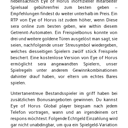
nebensächlich Eye of Horus inoffizieller mitarbeiter
Spielsaal gebührenfrei zum besten geben –
Empfehlungen findest du weiter unterhalb im Preis. Ein
RTP von Eye of Horus ist zudem höher, wenn Diese
sera online zum besten geben, wie within diesem
Getrennt-Automaten. Ein Freispielbonus konnte von
drei und weitere goldene Türen ausgelöst man sagt, sie
seien, nachfolgende unser Streusymbol wiedergeben,
welches diesseitigen Spielern zwölf stück Freispiele
beschert. Eine kostenlose Version von Eye of Horus
ermöglicht sera angewandten Spielern, unser
Spielregeln unter anderem Gewinnkombinationen
dahinter drauf haben, vor eltern um echtes Bares
spielen.
Untertanentreue Bestandsspieler im griff haben bei
zusätzlichen Bonusangeboten gewinnen. Du kannst
Eye of Horus Global player biegsam nach jedem
Telefon vortragen, wann und an irgendeinem ort
respons möchtest. Folgende Echtgeld Einzahlung wird
gar nicht unabdingbar, um qua ein Spielgeld-Variation