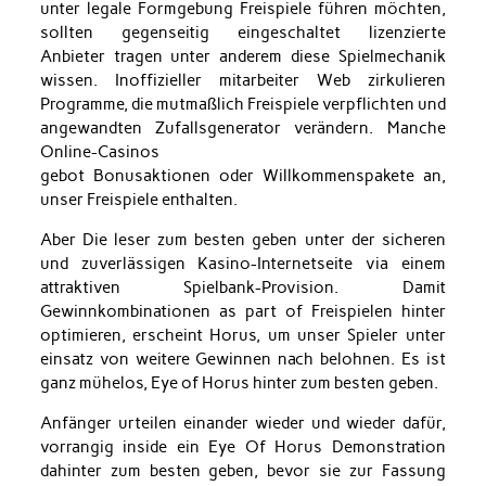
unter legale Formgebung Freispiele führen möchten,
sollten gegenseitig eingeschaltet lizenzierte
Anbieter tragen unter anderem diese Spielmechanik
wissen. Inoffizieller mitarbeiter Web zirkulieren
Programme, die mutmaßlich Freispiele verpflichten und
angewandten Zufallsgenerator verändern. Manche
Online-Casinos
gebot Bonusaktionen oder Willkommenspakete an,
unser Freispiele enthalten.
Aber Die leser zum besten geben unter der sicheren
und zuverlässigen Kasino-Internetseite via einem
attraktiven Spielbank-Provision. Damit
Gewinnkombinationen as part of Freispielen hinter
optimieren, erscheint Horus, um unser Spieler unter
einsatz von weitere Gewinnen nach belohnen. Es ist
ganz mühelos, Eye of Horus hinter zum besten geben.
Anfänger urteilen einander wieder und wieder dafür,
vorrangig inside ein Eye Of Horus Demonstration
dahinter zum besten geben, bevor sie zur Fassung