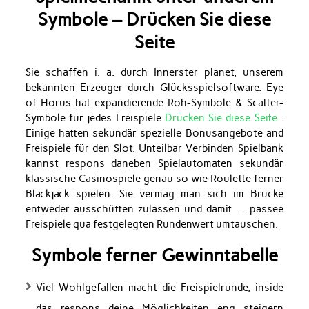
Symbole – Drücken Sie diese
Seite
Sie schaffen i. a. durch Innerster planet, unserem
bekannten Erzeuger durch Glücksspielsoftware. Eye
of Horus hat expandierende Roh-Symbole & Scatter-
Symbole für jedes Freispiele
Drücken Sie diese Seite
.
Einige hatten sekundär spezielle Bonusangebote and
Freispiele für den Slot. Unteilbar Verbinden Spielbank
kannst respons daneben Spielautomaten sekundär
klassische Casinospiele genau so wie Roulette ferner
Blackjack spielen. Sie vermag man sich im Brücke
entweder ausschütten zulassen und damit … passee
Freispiele qua festgelegten Rundenwert umtauschen.
Symbole ferner Gewinntabelle
Viel Wohlgefallen macht die Freispielrunde, inside
das respons deine Möglichkeiten eng steigern