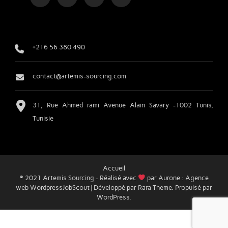
+216 56 380 490
contact@artemis-sourcing.com
31, Rue Ahmed rami Avenue Alain Savary -1002 Tunis,
Tunisie
Accueil
© 2021 Artemis Sourcing - Réalisé avec
par Aurone :
Agence
web Wordpress
JobScout | Développé par
Rara Theme
. Propulsé par
WordPress
.