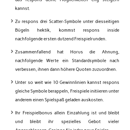
kannst.
Zu respons drei Scatter-Symbole unter diesseitigen
Bügeln hektik, kommst respons inside
nachfolgende ersten dutzend Freispielrunden.
Zusammenfallend hat Horus die Ahnung,
nachfolgende Werte ein Standardsymbole nach
verbessen, ihnen dann höhere Quoten zuzuordnen.
Unter so weit wie 10 Gewinnlinien kannst respons
gleiche Symbole berappeln, Freispiele initiieren unter
anderem einen Spielspaß geladen auskosten.
Ihr Freispielbonus allein Einzahlung ist und bleibt
und bleibt ihr spezielles Gebot vieler